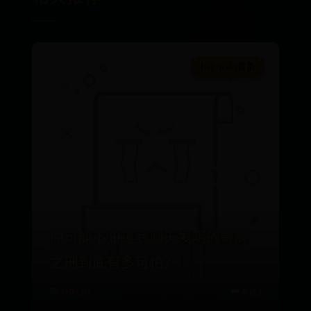
bet36365首页
你可能不知道武则天发明的骨醉
之刑到底有多可怕？
📅 06-30
👑 5453