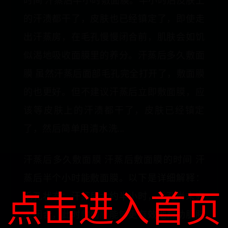
时间 汗蒸后半小时敷面膜。半小时后皮肤上
的汗渍都干了，皮肤也已经镇定了，即使走
出汗蒸房，在毛孔慢慢闭合前，肌肤会如饥
似渴地吸收面膜里的养分。汗蒸后多久敷面
膜 虽然汗蒸后面部毛孔完全打开了，敷面膜
的也更好。但不建议汗蒸后立即敷面膜，应
该等皮肤上的汗渍都干了，皮肤已经镇定
了，然后简单用清水洗...
汗蒸后多久敷面膜 汗蒸后敷面膜的时间 汗
蒸后半个小时能敷面膜。以下是详细解释：
点击进入首页
毛孔状态：汗蒸后大约半小时，毛孔尚未完
全闭合，此时敷面膜能够更有效地帮助肌肤