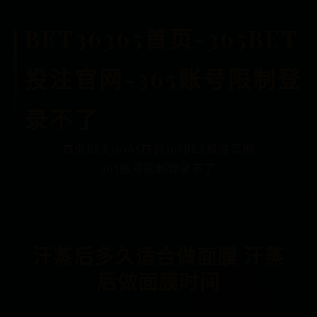
BET36365首页-365BET
投注官网-365账号限制登
录不了
首页
BET36365首页
365BET投注官网
365账号限制登录不了
汗蒸后多久适合做面膜 汗蒸
后做面膜时间