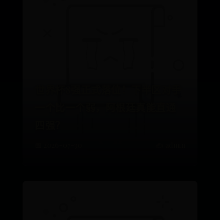
世界杯8强正式落位！下半区对手
一个比一个弱，阿根廷真能直通
四强？
📅 2026-07-30
✍️ admin