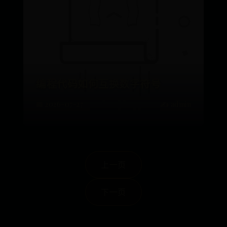
编程代码如何互换数字符号
📅 2026-07-27
✍️ admin
上一页
下一页