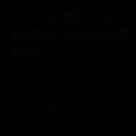
BET36365首页-365BET
投注官网-365账号限制登
录不了
首页
BET36365首页
365BET投注官网
365账号限制登录不了
bet36365首页