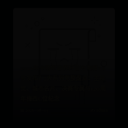
2022年卡塔尔世界杯官方海报7.2
号发布？7大系列完整盘点：主视
觉、城市名片、决赛专属与120周
年梅西C位纪念
📅 2026-08-03
✍️ admin