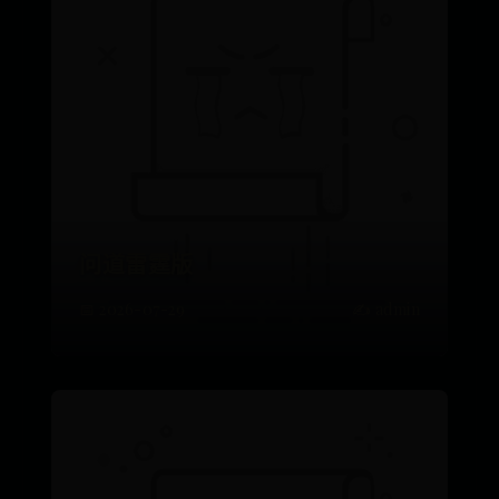
问道雷霆版
📅 2026-07-29
✍️ admin