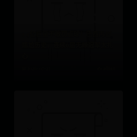
1.4亿巨星不敢罚点球！巴西再创
尴尬历史，连续6届无缘冠军太扎
心
📅 2026-07-27
✍️ admin