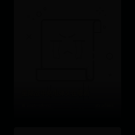
星际战甲充电弹头在哪刷
📅 2026-08-02
✍️ admin