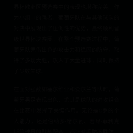
界杯欧洲区预选赛中的表现也堪称完美。作
为小组中的强者，葡萄牙队在与其他球队的
对决中展现出了压倒性的优势，最终顺利晋
级世界杯决赛圈。在整个预选赛过程中，葡
萄牙队凭借出色的攻击力和稳固的防守，取
得了多场大胜，攻入了大量进球，同时保持
了少数失球。
在面对强敌如塞尔维亚和爱尔兰等队时，葡
萄牙男足表现出色，尤其是球队的进攻组合
在比赛中发挥了关键作用。无论是C罗的个
人能力，还是伯纳多·席尔瓦、若昂·菲利克
斯等球员的默契配合，都让对手防不胜防。