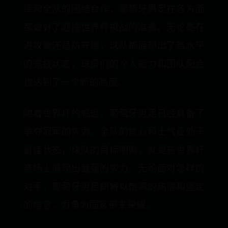
挥和全队的团结合作，葡萄牙男足在各方面
都做好了迎接世界杯挑战的准备。无论是在
进攻端还是防守端，球队都展现出了高水平
的竞技状态，球员们的个人能力和团队配合
也达到了一个新的高度。
随着世界杯的临近，葡萄牙男足已经具备了
争夺冠军的实力。全队的信心和士气正处于
最佳状态，球队的目标明确，就是在世界杯
赛场上展现出最强的实力。无论面对怎样的
对手，葡萄牙男足都将以饱满的热情和坚定
的信念，力争为国家带来荣耀。