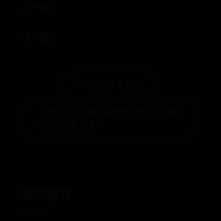
上一篇
下一篇
← 扫毒(普通话版)
《DNF》2017春节套外观一览 2017年春
节礼包领取方法 →
相关推荐