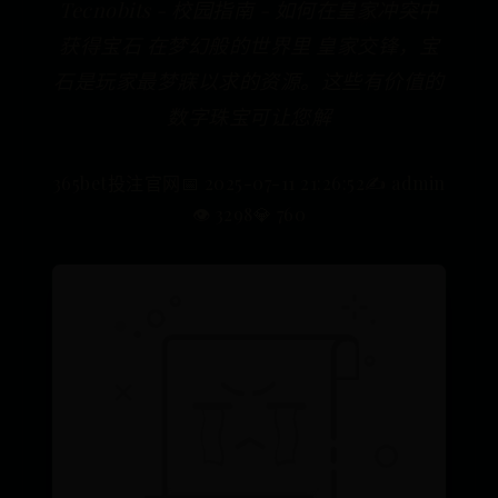
Tecnobits - 校园指南 - 如何在皇家冲突中
获得宝石 在梦幻般的世界里 皇家交锋，宝
石是玩家最梦寐以求的资源。这些有价值的
数字珠宝可让您解
365bet投注官网
📅 2025-07-11 21:26:52
✍️ admin
👁️ 3298
💎 760