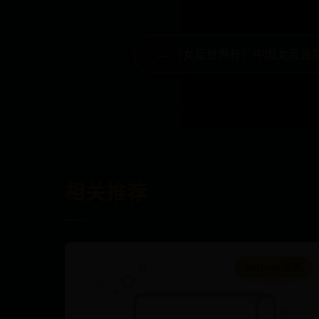
← （女足世界杯）中国女足告
相关推荐
bet36365首页