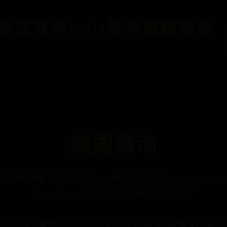
BET投注官网-365账号限制登录
美国滚动
权所有 京ICP证060535号 京公网安备11000000
[2010]024号 网上传播视听节目许可证
365bet投注官网
📅 2025-07-18 22:19:46
✍️ admin
👁️ 4538
💎 75