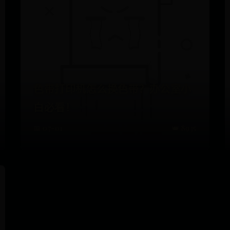
色带打印机怎么换色带？办公室小
白必看！
📅 07-01
👑 8935