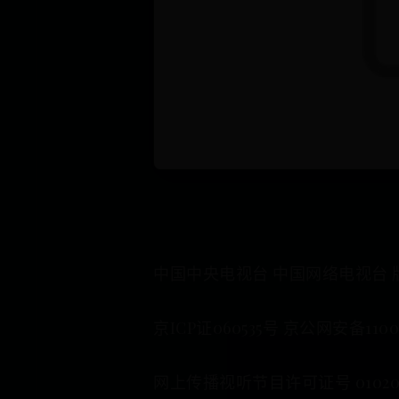
中国中央电视台 中国网络电视台 
京ICP证060535号 京公网安备110
网上传播视听节目许可证号 0102