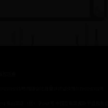
版权所有
000000018号 网络文化经营许可证文网文[2010]024号
004 新出网证（京）字098号 中国互联网视听节目服务