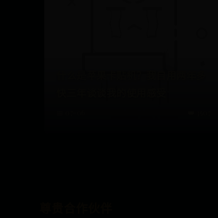
什么是苹果卡贴机？我自用两年多
快三年谈谈我的使用感受
📅 07-06
👑 3507
尊贵合作伙伴