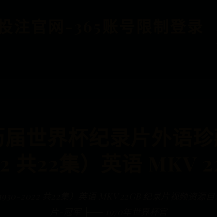
BET投注官网-365账号限制登录
历届世界杯纪录片外语珍藏
22 共22集）英语 MKV 2
-2022 共22集）英语 MKV 22GB 纪录片视频资源目
片-冠军 ├── 1970年世界杯官