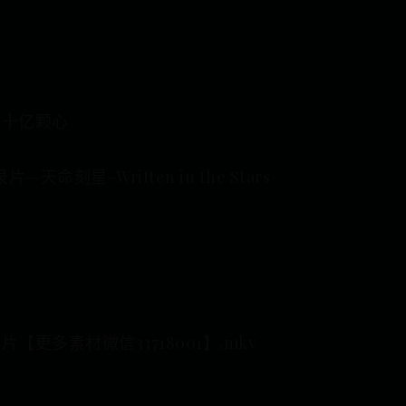
二十亿颗心
命刻星-Written in the Stars
录片【更多素材微信33718001】.mkv