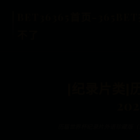
BET36365首页-365
不了
[纪录片类]
20
历届世界杯纪录片外语珍藏版（1930