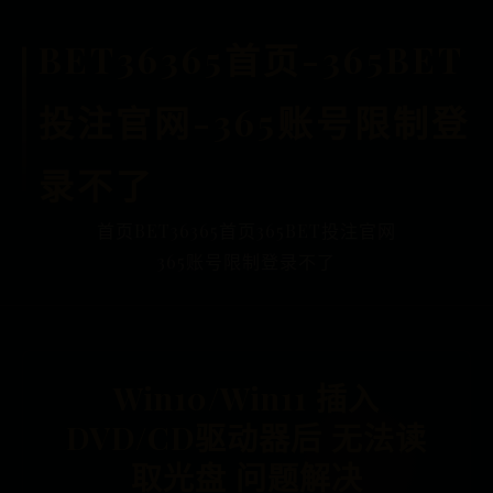
BET36365首页-365BET
投注官网-365账号限制登
录不了
首页
BET36365首页
365BET投注官网
365账号限制登录不了
Win10/Win11 插入
DVD/CD驱动器后 无法读
取光盘 问题解决