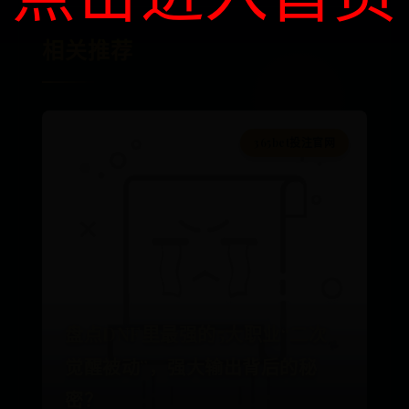
相关推荐
365bet投注官网
盘点DNF里最强的5大职业“二次
觉醒被动”，强大输出背后的秘
密？