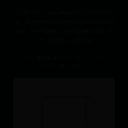
之前Win10/Win11电脑可在插入外置光驱
后，在“此电脑”内正常显示DVD/CD驱动器
图标，插入光盘后，电脑自动弹出光盘文件
夹。 但是某一次突然在
365bet投注官网
📅 2025-06-30 11:19:38
✍️ admin
👁️ 3990
💎 759