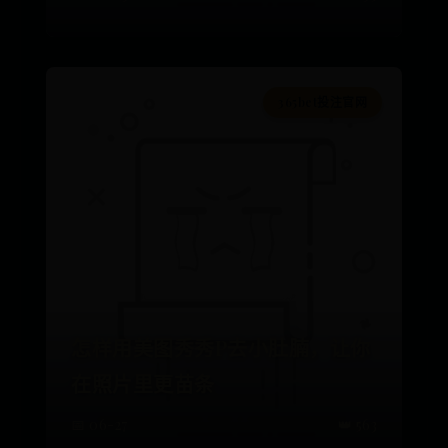
365bet投注官网
怎样用美图秀秀P去小肚腩，让你
在照片里更苗条
📅 06-27
👑 563