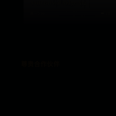
AMD Bristol Ridge A12
📅 07-19
👑 3352
尊贵合作伙伴