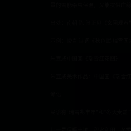
量的雪能杀虫保温，又能提供庄
出处：南朝 陈 张正见《玄圃观春
示例：峻青 诗词《秋色赋·瑞雪
朱宣咸中国画《瑞雪红花图》
朱宣咸美术作品：中国画《瑞雪
谚语
民谚有“瑞雪兆丰年”和“冬天麦
其一是保暖土壤，积水利田。冬