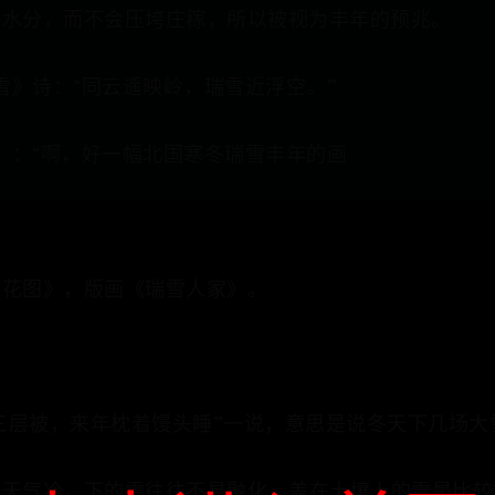
稼水分，而不会压垮庄稼，所以被视为丰年的预兆。
雪》诗：“同云遥映岭，瑞雪近浮空。”
图》：“啊，好一幅北国寒冬瑞雪丰年的画
红花图》，版画《瑞雪人家》。
盖三层被，来年枕着馒头睡”一说，意思是说冬天下几场
季天气冷，下的雪往往不易融化，盖在土壤上的雪是比较