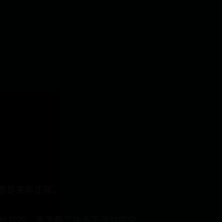
大雪是来年庄稼。
松软的，里面藏了许多不流动的空