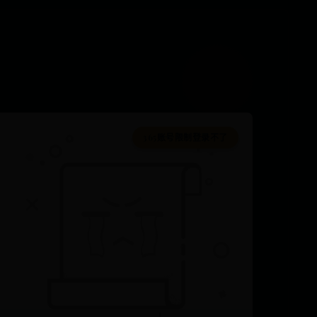
365账号限制登录不了