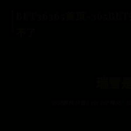
BET36365首页-365
不了
瑞雪
名词解释 拼音：ruì xuě 