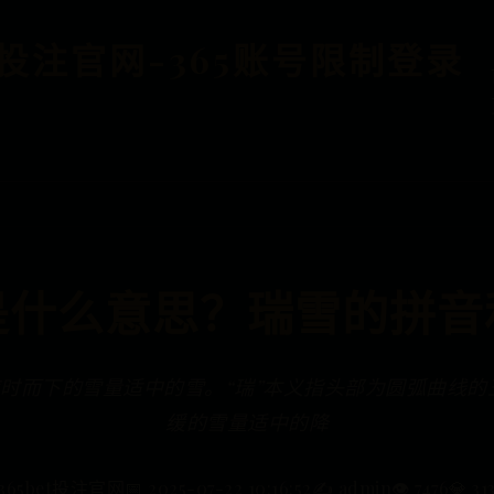
BET投注官网-365账号限制登录
是什么意思？瑞雪的拼音
释义：应时而下的雪量适中的雪。“瑞”本义指头部为圆弧曲
缓的雪量适中的降
365bet投注官网
📅 2025-07-22 10:16:52
✍️ admin
👁️ 7476
💎 31