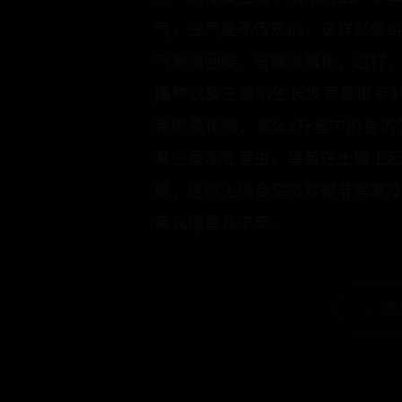
气，空气是不传热的，这样就像
气渐渐回暖，雪慢慢融化，这样
播种以及庄稼的生长发育都很有利
克的氮化物，那么1升雪中所含的
其三是冻死害虫。雪盖在土壤上
量，这时土壤会突然变得非常寒冷
常说瑞雪兆丰年。
← 