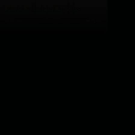
网络安全到底指的是什么技术
📅 07-17
👑 7495