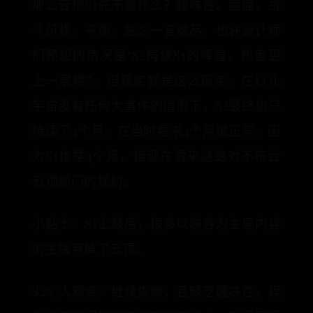
那么云顶S2先不谈什么？趣味性、画面、战
斗风格、平衡，总之一言难尽，也许设计师
们预想的情况是“S2再续S1的辉煌，热度更
上一层楼”，但现实就是这么现实，在LOL
宇宙没有任何大事件的情况下，S2最终也只
持续了4个月，在当时看来4个月很正常，因
为S1也是4个月，但现在看来这绝对不符合
云顶部门的规划。
小贴士：S2上线后，很多以峡谷为主导内容
的主播弃掉了云顶。
S2个人观点：继续失衡，且缺乏趣味性，娱