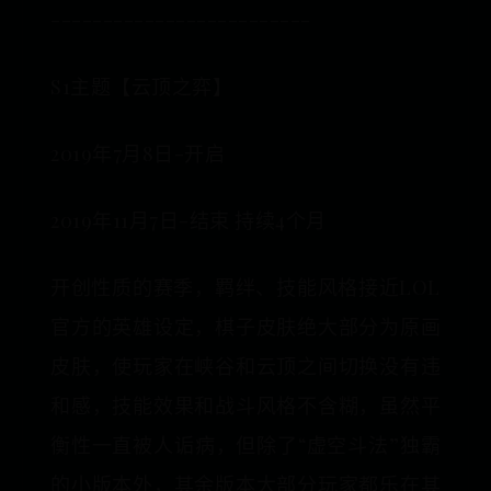
-------------------------
S1主题【云顶之弈】
2019年7月8日-开启
2019年11月7日-结束 持续4个月
开创性质的赛季，羁绊、技能风格接近LOL
官方的英雄设定，棋子皮肤绝大部分为原画
皮肤，使玩家在峡谷和云顶之间切换没有违
和感，技能效果和战斗风格不含糊，虽然平
衡性一直被人诟病，但除了“虚空斗法”独霸
的小版本外，其余版本大部分玩家都乐在其