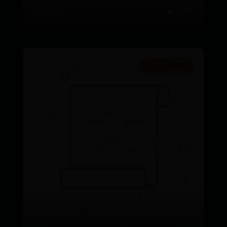
📅 06-28
👑 6187
bet36365首页
赵又廷为什么叫姑父