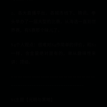
2、各大直播平台、各城市线下、腾讯、拳
头举办了一届大型的比赛，从海选一直到世
界赛，有S赛那个味儿了。
S4个人观点：很难对S4作简单的评价，和S3
一样，含金量绝对是有的，单从趣味性来
讲：顶级。
-------------------------------------
--------------------------------
S5主题【光明与黑暗】