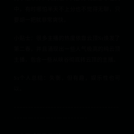
中，有时哪怕半天不上分也不觉得无聊，只
要胡一把就非常爽快。
小贴士：很多主播的热度依靠云顶S1焕发了
第二春，并且涌现出一些人气极高的纯云顶
主播，包含一些从峡谷彻底转云顶的主播。
S1个人总结：失衡，但有趣，娱乐性也可
以。
-------------------------------------
--------------------------