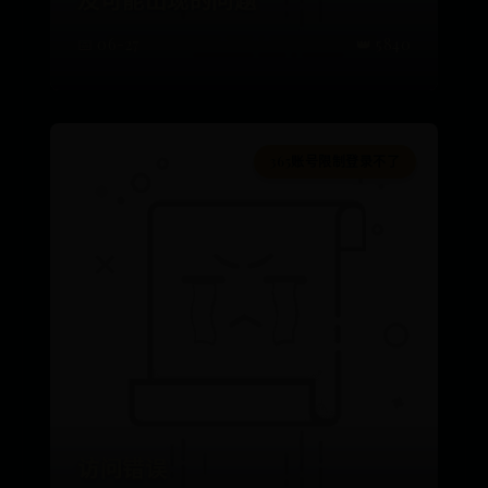
📅 06-27
👑 5840
365账号限制登录不了
访问错误