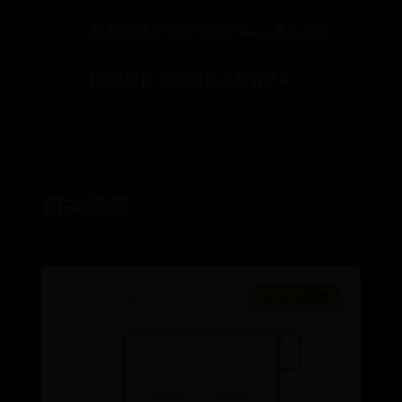
← 剑灵面目全非的江流市boss多久刷新
[世界杯]久巴式敬礼风靡俄罗斯 →
相关推荐
bet36365首页