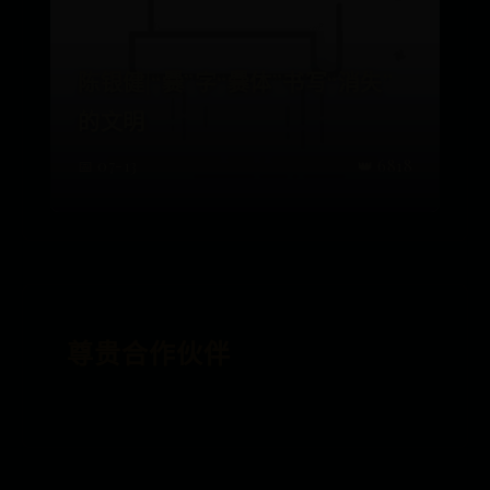
陈银健|“爨”字“爨体”书写“消失”
的文明
📅 07-13
👑 6818
尊贵合作伙伴