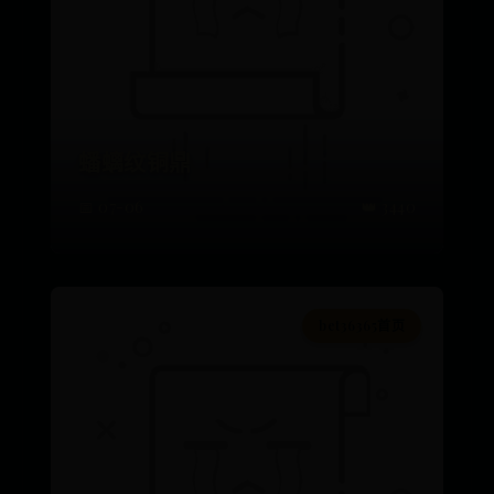
蟠螭纹铜鼎
📅 07-06
👑 3440
bet36365首页