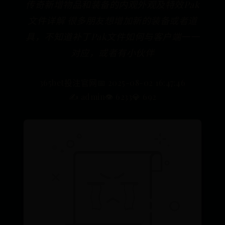
传奇新增物品和装备的内观外观及特效Pak
文件详解 很多朋友想增加新的装备或者道
具，不知道补丁Pak文件如何与客户端一一
对应，或者有小伙伴
365bet投注官网
📅 2025-08-02 16:47:46
✍️ admin
👁️ 6233
💎 692