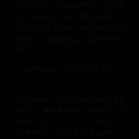
情感的催化剂，是氛围的营造者，更是让无
数观众热血沸腾、心潮澎湃的魔法钥匙。今
天，就让我们一同踏上一场音乐之旅，盘点
那些让人瞬间起鸡皮疙瘩、血脉喷张的动漫
BGM！
1.《妖精的尾巴》-《FAIRY TAIL メインテ
ーマ》
《妖精的尾巴》作为一部深受全球动漫迷喜
爱的作品，其音乐同样令人难以忘怀。而
《FAIRY TAIL メインテーマ》作为该系列
的主题曲之一，以其激昂的旋律和振奋人心