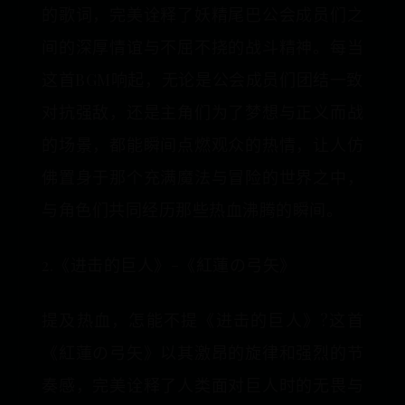
的歌词，完美诠释了妖精尾巴公会成员们之
间的深厚情谊与不屈不挠的战斗精神。每当
这首BGM响起，无论是公会成员们团结一致
对抗强敌，还是主角们为了梦想与正义而战
的场景，都能瞬间点燃观众的热情，让人仿
佛置身于那个充满魔法与冒险的世界之中，
与角色们共同经历那些热血沸腾的瞬间。
2.《进击的巨人》-《紅蓮の弓矢》
提及热血，怎能不提《进击的巨人》?这首
《紅蓮の弓矢》以其激昂的旋律和强烈的节
奏感，完美诠释了人类面对巨人时的无畏与