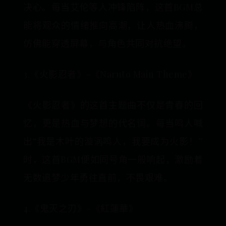
决心。每当艾伦等人冲锋陷阵，这首BGM总
能将观众的情绪推向高潮，让人热血沸腾，
仿佛能穿透屏幕，与角色共同对抗绝望。
3.《火影忍者》-《Naruto Main Theme》
《火影忍者》的这首主题曲不仅是青春的回
忆，更是热血与梦想的代名词。每当鸣人喊
出“我是木叶的漩涡鸣人，我要成为火影！”
时，这首BGM便如同号角一般响起，激励着
无数追梦少年勇往直前，不畏艰难。
4.《鬼灭之刃》-《紅蓮華》