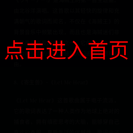
《‌ウィーアー!》‌是海贼王的第一首主题曲，‌
由北谷洋演唱。‌‌这首歌‌以其轻快的旋律和充
满朝气的歌词而闻名，不仅在《‌海贼王》‌的
背景音乐中频繁出现，‌而且也是海贼迷们非
点击进入首页
常熟悉和喜爱的音乐之一。‌它的歌词充满了
冒险和探索的意味，‌鼓励人们追求梦想和自
由。‌
8.《寄生兽》-《Let Me Hear》
《‌Let Me Hear》‌这首歌曲‌属于电子流派，
它的歌词表达了一种人类作为地球上绝对的
捕食者，‌拥有缜密思考的大脑，‌能够穿自己
喜欢的衣服，‌享受生活的优越性。‌歌词中还