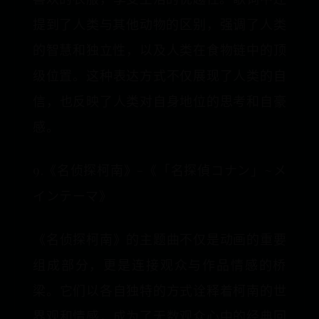
提到了人类与其他动物的区别，‌强调了人类
的智慧和独立性，‌以及人类在食物链中的顶
级位置。‌这种表达方式不仅展现了人类的自
信，‌也反映了人类对自身地位的思考和自豪
感。‌
9.《名侦探柯南》-《「名探偵コナン」~メ
インテーマ》
《名侦探柯南》的主题曲不仅是动画的重要
组成部分，更是连接观众与作品情感的桥
梁。它们以各自独特的方式诠释着柯南的世
界观和情感，成为了无数观众心中的经典回