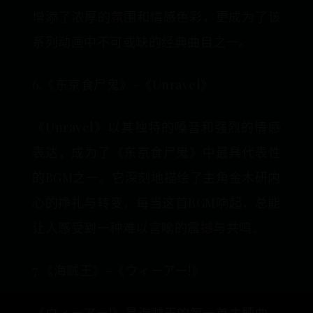
增添了浓厚的氛围和情感色彩，更成为了该
系列动画中不可或缺的经典曲目之一。
6.《东京食尸鬼》-《Unravel》
《Unravel》以其独特的嗓音和强烈的情感
表达，成为了《东京食尸鬼》中最具代表性
的BGM之一。它深刻地描绘了主角金木研内
心的挣扎与转变，每当这首BGM响起，总能
让人感受到一种难以言喻的震撼与共鸣。
7.《海贼王》-《ウィーアー!》