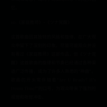
忆。
10.《家庭教师》-《ツナ覚醒》
这首歌曲因其独特的风格和旋律，‌在广大观
众中留下了深刻的印象。‌尽管可能观众并没
有看过《‌家庭教师》‌这部作品，‌但《‌ツナ覚
醒》‌这首歌曲的旋律和节奏已经通过各种渠
道广泛传播，‌成为了许多人熟悉的“神曲”。‌
歌曲的开头常伴随着“Are U Ready? It’s
Drum Time!”的口号，‌为观众带来了强烈的
视觉和听觉冲击。‌