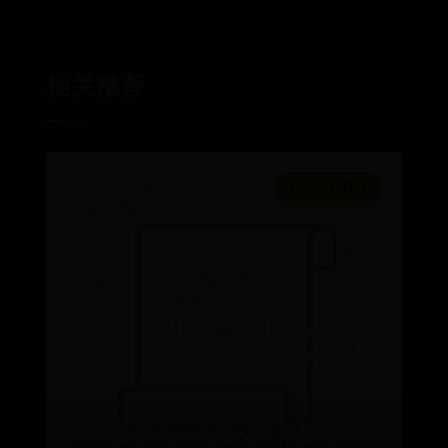
相关推荐
bet36365首页
AI销售机器人：自动化销售的新