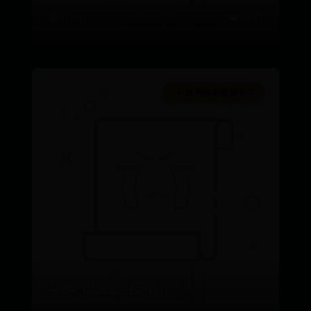
📅 07-21
👑 3997
365账号限制登录不了
苹果6怎么连接wifi