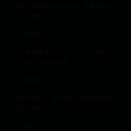
键盘上同时按住win和R键，页面将会出现
一个小弹窗。
2、点击确定
从小弹窗里输入“dxdiag”,并点击确定选
项，进入一个新的页面。
3、查看配置
待弹出页面后，系统信息下便是电脑配置，
可自行查看。
mac查看