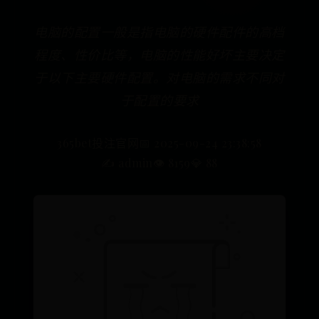
电脑的配置一般是指电脑的硬件配件的高档
程度、性价比等，电脑的性能好坏主要决定
于以下主要硬件配置。对电脑的需求不同对
于配置的要求
365bet投注官网
📅 2025-09-24 23:38:58
✍️ admin
👁️ 8159
💎 88