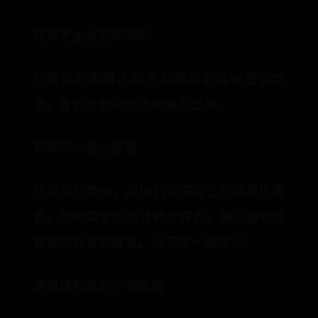
變得更加依賴和親熱
只有您的獸醫才能在早期判斷貓咪是否懷
孕，直到它們開始明顯顯示出來。
貓咪和小貓的護理
在母貓分娩後，讓他們習慣自己的環境很重
要。母親需要恢復耗費的體力，讓小貓乾燥
並提供充足的餵食。以下是一些提示：
讓母貓和她的小貓獨處