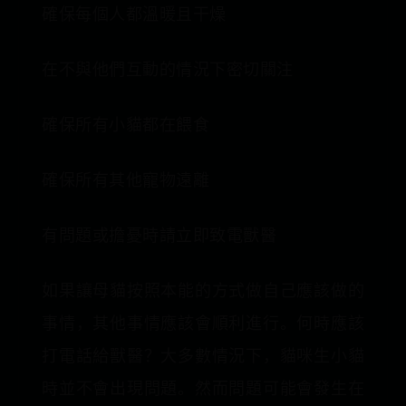
確保每個人都溫暖且干燥
在不與他們互動的情況下密切關注
確保所有小貓都在餵食
確保所有其他寵物遠離
有問題或擔憂時請立即致電獸醫
如果讓母貓按照本能的方式做自己應該做的
事情，其他事情應該會順利進行。何時應該
打電話給獸醫？大多數情況下，貓咪生小貓
時並不會出現問題。然而問題可能會發生在