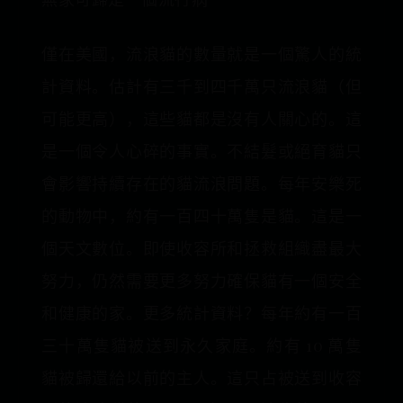
僅在美國，流浪貓的數量就是一個驚人的統
計資料。估計有三千到四千萬只流浪貓（但
可能更高），這些貓都是沒有人關心的。這
是一個令人心碎的事實。不結髮或絕育貓只
會影響持續存在的貓流浪問題。每年安樂死
的動物中，約有一百四十萬隻是貓。這是一
個天文數位。即使收容所和拯救組織盡最大
努力，仍然需要更多努力確保貓有一個安全
和健康的家。更多統計資料？每年約有一百
三十萬隻貓被送到永久家庭。約有 10 萬隻
貓被歸還給以前的主人。這只占被送到收容