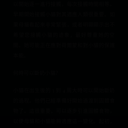
以開始逐一進行接觸，每次接觸時間相等。
早期開始接觸小貓對其適應人類很重要。如
果母貓看起來非常緊張，或者明顯顯示出不
希望您接觸小貓的迹象，最好尊重她的空
間。她可能正在應對荷爾蒙和對小貓的保護
本能。
何時可以斷奶小貓？
小貓在出生後的 3 到 4 周大時可以開始斷奶
的過程。他們已經準備好開始過渡到固體食
物了。這很重要，可以逐步引進固體食物，
以便母貓和小貓能夠適應這一變化。起初，