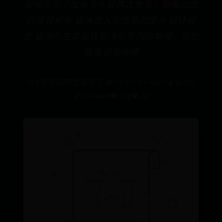
貓咪生完小貓後多久能再次懷孕？獸醫認證
的事實解析 貓咪進入發情期的徵兆 既往經
歷 貓咪的生育過程取決於不同的物種，有些
需要很長時間
365账号限制登录不了
📅 2026-01-09 04:18:00
✍️ admin
👁️ 714
💎 91