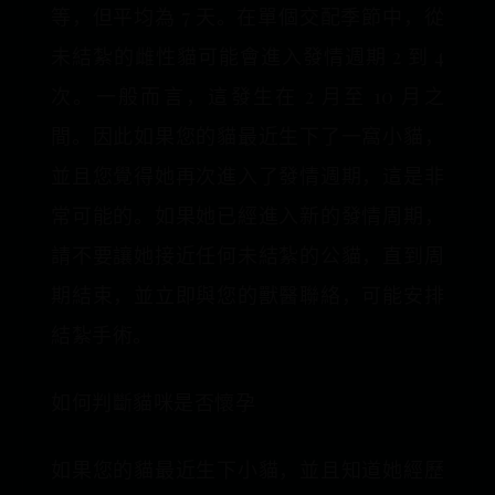
等，但平均為 7 天。在單個交配季節中，從
未結紮的雌性貓可能會進入發情週期 2 到 4
次。一般而言，這發生在 2 月至 10 月之
間。因此如果您的貓最近生下了一窩小貓，
並且您覺得她再次進入了發情週期，這是非
常可能的。如果她已經進入新的發情周期，
請不要讓她接近任何未結紮的公貓，直到周
期結束，並立即與您的獸醫聯絡，可能安排
結紮手術。
如何判斷貓咪是否懷孕
如果您的貓最近生下小貓，並且知道她經歷