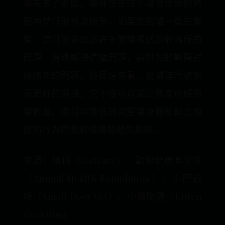
貓失去了家園。貓咪在生完小貓後很短的時
間內就可能再次懷孕。如果您的貓一直在繁
殖，這可能會加劇許多愛貓被送到收容所的
問題。為理解決這個問題，請與您的獸醫討
論結紮的問題。從長遠來看，對貓進行結紮
是更好的選擇。它不僅可以減少無家可歸的
貓數量，還可以降低與完整貓身體和與之相
關的行為問題和健康問題的風險。
來源：貓科（Icatcare）、動物健康基金會
（Animal Health Foundation）、小門診
所（Small Door Vet）、小貓聯盟（Kitten
Coalition）