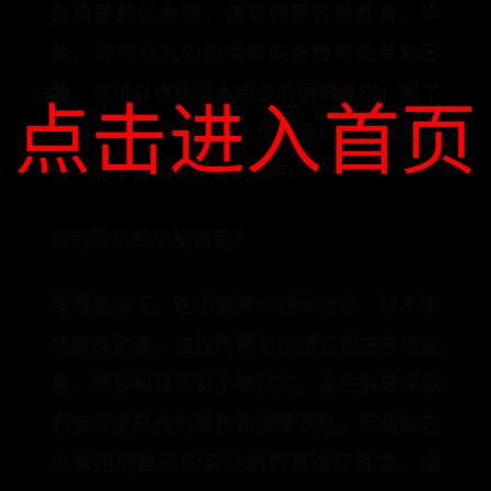
您需要軟化食物，使它們更容易進食。毕
竟，從喝母乳到咀嚼硬的乾糧可能有點困
難。您可以逐步引入更多的固體食物。到了
点击进入首页
小貓 6 至 8 週的年齡，他們應該已經完全斷
奶，並準備回到各自的家中。
何時可以將小貓送養？
理想情況下，在小貓滿 8 週大之前，您不應
該將其送養。這段時間可以讓它們充分地成
長，學習和與同窩小貓社交。這也將確保他
們有完全形成的個性和健康狀態。您應該在
小貓回到自己的家之前對其進行篩查。這