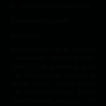
面，這樣您在需要時可以與獸醫討論選擇。
如何判斷貓咪是否進入發情期
發情期的徵兆
如果您的貓已經有了一窩小貓，那麼您可能
已經熟悉發情週期。但是如果您第一次遇到
這種情況，以下是一些可能的徵兆。追求的
行為，表現出過度的愛意，擦拭和翻滾，極
端的叫喚，提起臀部，揮動尾巴。與狗和人
不同，貓在週期期間並不會出血。發情週期
可能會似乎無窮無盡，範圍從 1 到 21 天不