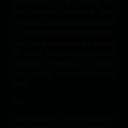
所的流浪貓的 5％。只有 37％被收養，而有
將近 41％被安樂死。不結髮妳的貓，或者允
許貓生小貓，可能會嚴重影響已經存在的問
題。即使我們嘗試確保給貓提供最好的家，
仍然可能出現不負責任的飼養和非再次安
置。底線是，當貓在性成熟之前施行結紮或
絕育手術後，它們過得更好。您可以享受與
它們一起的長壽，幾乎沒有什麼大的缺點或
併發症。
結論
儘管小貓非常可愛，但全世界已經有很多小