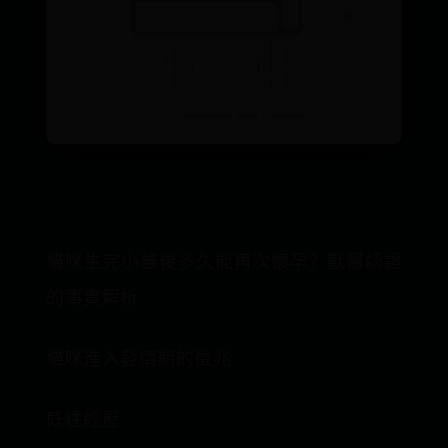
貓咪生完小貓後多久能再次懷孕？獸醫認證
的事實解析
貓咪進入發情期的徵兆
既往經歷