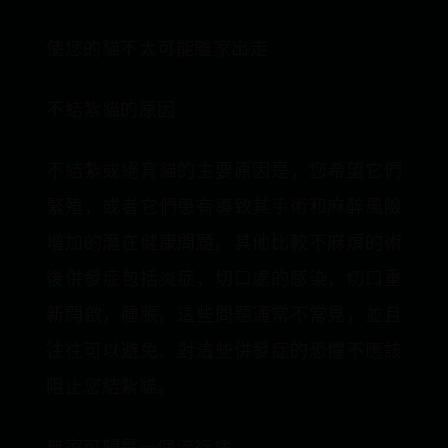
使您的貓不太可能離家出走
不結紮貓的原因
不結紮或絕育貓的主要原因是，您希望它們
繁殖，或者它們患有導致其手術和麻醉風險
增加的潛在健康問題。其他比較不麻煩的術
後併發症包括炎症，切口處的感染，切口重
新開啟，腫脹。這些問題通常不常見，並且
往往可以避免。對這些併發症的恐懼不應該
阻止您結紮貓。
無家可歸是一個流行病