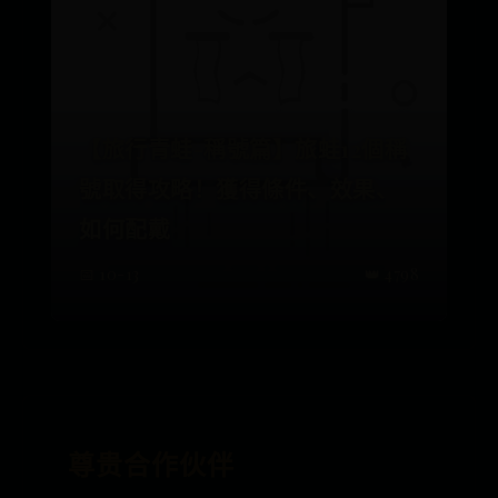
【旅行青蛙-稱號篇】旅蛙12個稱
號取得攻略！獲得條件、效果、
如何配戴
📅 10-13
👑 4798
尊贵合作伙伴