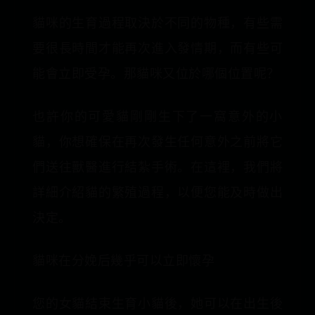
貓咪的生育過程取決於不同的物種，有些需
要很長時間才能再次進入發情期，而有些可
能會立即受孕。那貓咪又位於哪個位置呢？
也許你的可愛貓剛剛生下了一窩意外的小
貓，你想確保在再次發生任何意外之前將它
們送往獸醫進行結紮手術。在這裡，我們將
詳細介紹貓的繁殖過程，以便您能及時做出
決定。
貓咪在分娩后幾乎可以立即懷孕
您的女貓結束生育小貓後，她可以在出生後