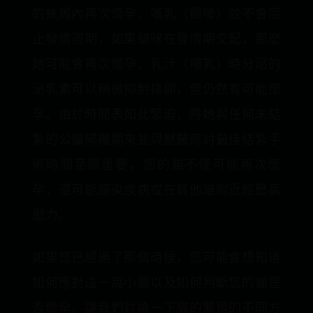
的幾周內再次懷孕。哺乳（餵哺）並不會阻
止發情週期，如果貓咪在發情期交配，那麼
她可能會再次懷孕。乳汁（哺乳）時分泌的
泌乳素可以稍微抑制排卵，但仍然有可能懷
孕。由於時間表如此緊迫，將她與任何未結
紮的公貓隔離開來並與獸醫商討最佳結紮手
術時間至關重要。您的貓不僅可能再次懷
孕，還可能感染疾病或在其他貓附近經歷高
壓力。
如果您已經過了那個時候，您可能會想知道
如何應對這一窩小貓以及如何判斷您的貓是
否懷孕。讓我們討論一下貓的繁殖的不同方