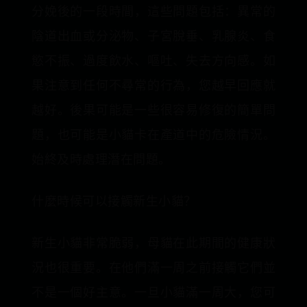
分娩後的一段時間，這些問題包括：異常的
陰道出血或分泌物、子宮脫垂、乳腺炎、食
慾不振、過度飲水、嘔吐、失去方向感。如
果注意到任何不尋常的行為，您越早回應就
越好。後果可能是一些很容易修復的簡單問
題，也可能是小貓卡在產道中的危險情況。
始終及時處理潛在問題。
什麼時候可以接觸新生小貓？
新生小貓非常脆弱，母貓在此期間的健康狀
況也很重要。在他們滿一周之前接觸它們並
不是一個好主意。一旦小貓滿一周大，您可