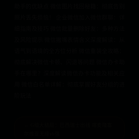
助手的优缺点 微信图片找回秘籍：彻底告别
照片丢失烦恼！ 企业微信加入微信群聊：详
细指南及技巧 微信批量删除好友：多种方法
及风险提示 微信撇嘴表情含义深度解读：从
语气到语境的全方位分析 微信重装全攻略：
彻底解决微信卡顿、闪退等问题 微信办卡助
手在哪里？深度解读微信办卡功能及相关应
用 微信白名单详解：彻底掌握好友分组的进
阶玩法
← G组大结局：巴西瑞士出线 喀麦隆塞
尔维亚无缘16强