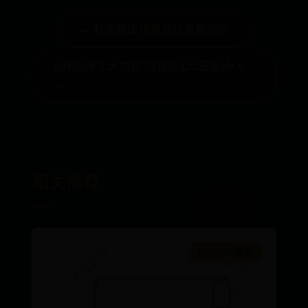
← 赵丽颖出场费及代言费报价
gb和g哪个大内存 内存是g大还是gb大
→
相关推荐
bet36365首页