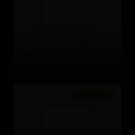
G组大结局：巴西瑞士出线 喀麦
隆塞尔维亚无缘16强
📅 07-14
👑 1221
365账号限制登录不了