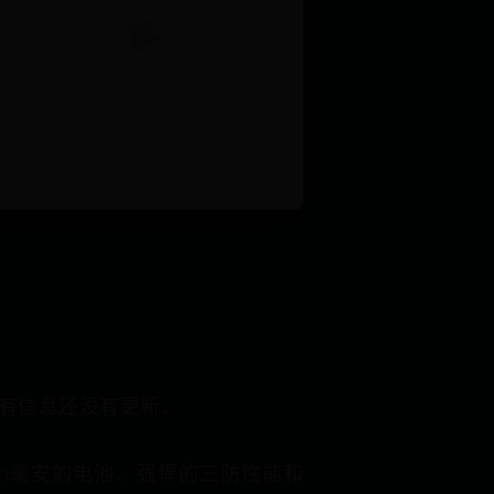
有信息还没有更新。
0毫安的电池、强悍的三防性能和