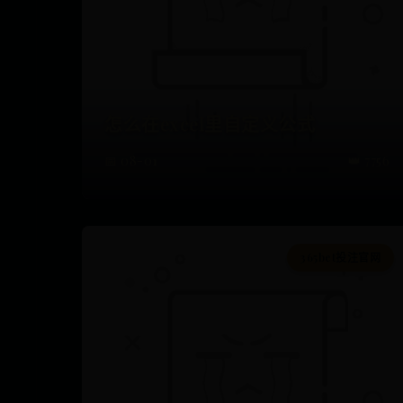
怎么在excel里自定义公式
📅 08-01
👑 7756
365bet投注官网