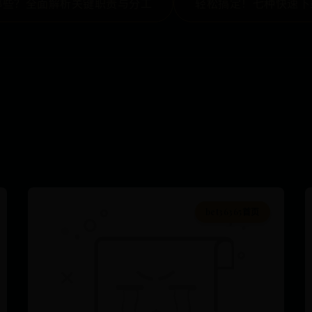
哪些？全面解析关键职责与分工
轻松搞定！七种快速下载
bet36365首页