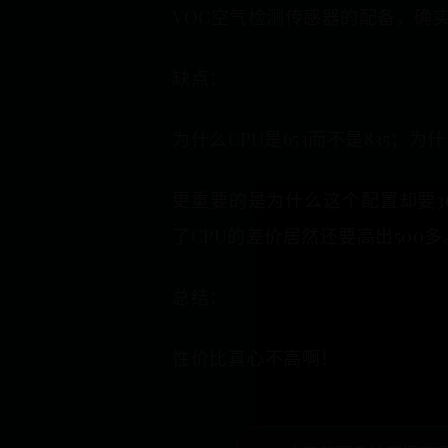
VOC空气检测传感器的配备，确
缺点：
为什么CPU是653而不是835；为什
更重要的是为什么这个配置却要36
了CPU的差价居然还要高出500
总结：
性价比真心不高啊！