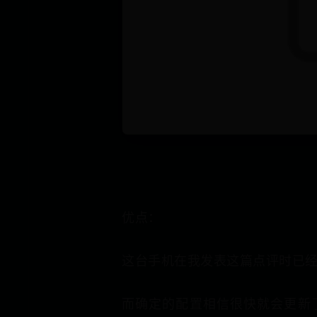
优点：
这台手机在我发表这篇点评时已
而确定的配置相信很快就会更新