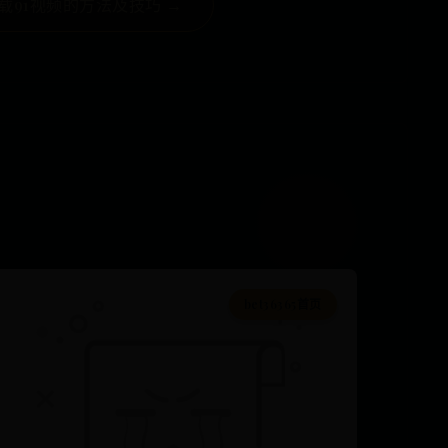
91视频的方法及技巧 →
bet36365首页