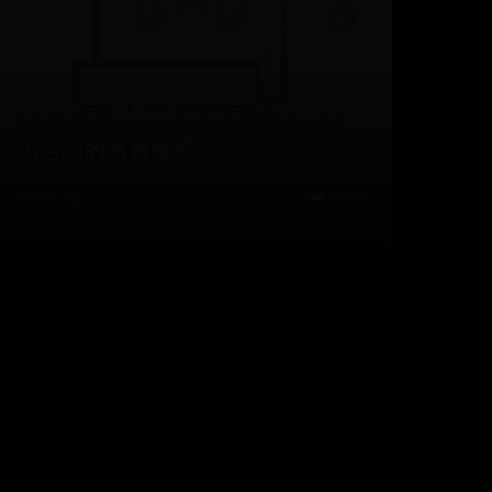
浠筠名字寓意,浠筠名字的含义,浠
筠名字的意思解释
📅 07-14
👑 8897