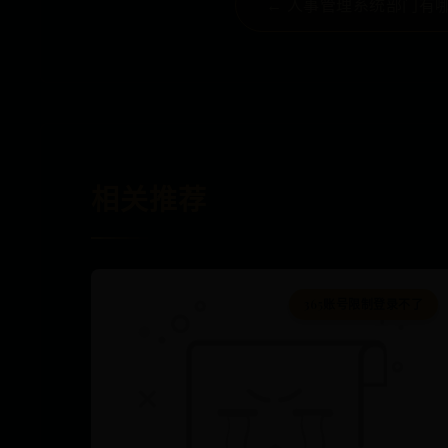
← 人事管理系统部门有
相关推荐
365账号限制登录不了