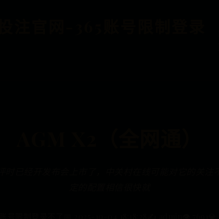
BET投注官网-365账号限制登录
AGM X2（全网通）
评时已经开发布会上市了，中关村在线可能对它的关注
定的配置相信很快就
65账号限制登录不了
📅 2025-10-04 18:18:28
✍️ admin
👁️ 7691
💎