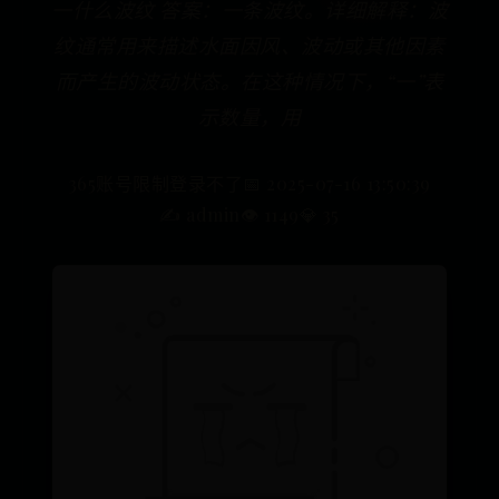
一什么波纹 答案：一条波纹。详细解释：波
纹通常用来描述水面因风、波动或其他因素
而产生的波动状态。在这种情况下，“一”表
示数量，用
365账号限制登录不了
📅 2025-07-16 13:50:39
✍️ admin
👁️ 1149
💎 35