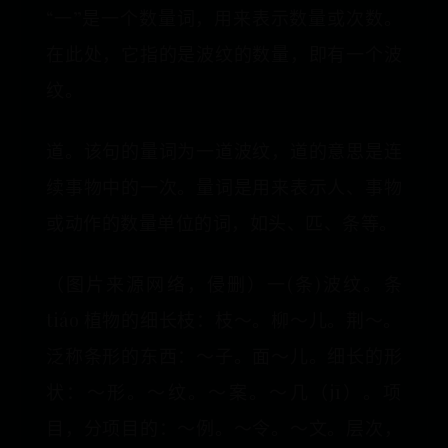
“一”是一个数量词，用来表示数量或次数。
在此处，它指的是波纹的数量，即有一个波
纹。
道。该句的量词为一道波纹，道的意思是连
续事物中的一次。量词是用来表示人、事物
或动作的数量单位的词，如头、匹、条等。
（图片来源网络，侵删）一(条)波纹。条
tiáo 植物的细长枝：枝～。柳～儿。荆～。
泛称条形的东西：～子。面～儿。细长的形
状：～形。～纹。～案。～几（jī）。项
目，分项目的：～例。～令。～文。层次，