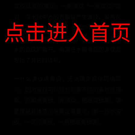
波纹适合的量词：一层波纹 “一层波纹”造
句：深水池中水的表面能产生波纹。没有风
点击进入首页
能在这灰色金属般的、浓雾弥漫的毒水面上
掀起波纹。她把一块石头扔进池塘里， 看着
水的波纹扩散开。雨滴在水面溅起的波纹显
现出了其它的信号。
一什么波纹填量词，无法确定具体的填量
词，因为波纹可以指代许多不同的事物或现
象，例如水波纹、光波纹、电磁波纹等。需
要根据具体情况来确定填量词，如一片水波
纹、一道光波纹、一组电磁波纹等。