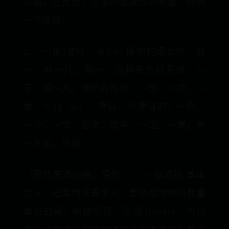
次数。在此处，它指的是波纹的数量，即有
一个波纹。
2、一(条)波纹。条tiáo 植物的细长枝：枝
～。柳～儿。荆～。泛称条形的东西：～
子。面～儿。细长的形状：～形。～纹。～
案。～几（jī）。项目，分项目的：～例。
～令。～文。层次，秩序：～理。～贯。有
～不紊。量词。
（图片来源网络，侵删）3、一粼波纹 基本
定义：通常用来表示人、事物或动作的数量
单位的词，叫做量词。量词 liàngcí，与代