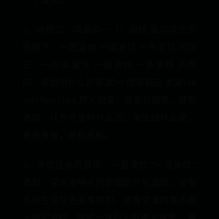
2、问题二：填量词一（）波纹 量词填空示
例如下：一圈波纹 一道波纹 一片波纹 问题
三：一什么波纹 一道波纹 一条波纹 问题
四：波纹用什么形容.如一 因果报应 发音yīn
guǒ bào yìng 释义因果：原因和结果。佛教
迷信，认为今生种什么因，来生结什么果，
善有善报，恶有恶报。
3、波纹适合的量词：一层波纹 “一层波纹”
造句：深水池中水的表面能产生波纹。没有
风能在这灰色金属般的、浓雾弥漫的毒水面
上掀起波纹。她把一块石头扔进池塘里， 看