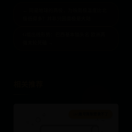
← 同是地球的两极，为啥南极温度比北
极低得多？并非只因南极是大陆
G组出线形势：巴西基本锁头名 欧洲两
强末轮死磕 →
相关推荐
365账号限制登录不了