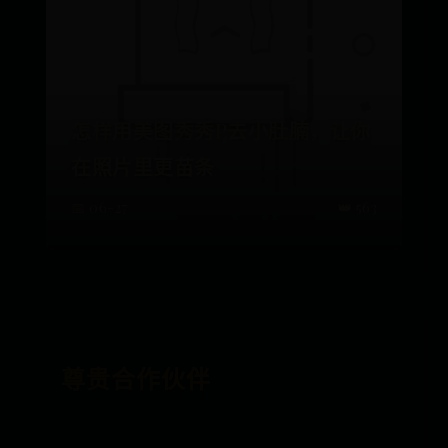
怎样用美图秀秀P去小肚腩，让你
在照片里更苗条
📅 06-27
👑 563
尊贵合作伙伴