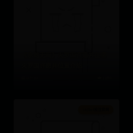
《永劫无间》火罗国许愿井在哪
火罗国许愿井位置介绍
📅 07-10
👑 1486
365bet投注官网