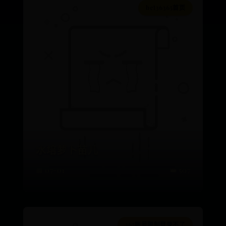
bet36365首页
水培萝卜苗儿
📅 07-01
👑 507
365账号限制登录不了