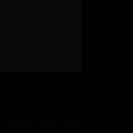
，王皓手握18个世界冠军，是国乒