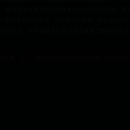
称，要客观地去看待男线的竞争力以及存在的不足。职
出一些优秀的年轻队员。作为国乒队教练，要在备战过程
的实力。 新京报首席记者 孙海光编辑 王春秋校对 王
子咬会痒
《原神》石珀购买NPC商店位置一览 石珀采集