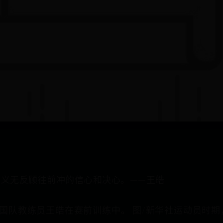
义无反顾往前冲的信心和决心。——王皓
中国队教练员王皓在赛前训练中。 图/新华社运动员时期