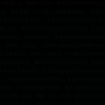
作为年轻队员，樊振东应该有一种义无反顾往前冲的信心
力层，他很清楚在这个位置上需要做哪些提升。“樊振东
皓对樊振东充满信心。王皓对樊振东来说“亦师亦兄”。 图/
黎奥运周期，国乒男女队阵容都在悄然发生变化。正在进
崑和林高远。随着许昕淡出，直板选手连续69年参加世
，庄则栋、容国团、江嘉良等人都曾是优秀的直板选手
昕3大直板高手，成就了一段佳话。作为最成功的直板
界格局和发展来说，横板的优势还是比较明显的。但我相
赛名单中并无直板球员，但王皓说直板打法在欧洲的发展
力。“中国队的竞争是非常激烈的，直板选手需要更加
发展来说，队员要是能练出来的话，基本上都能成为队中
直非常激烈，韩国、德国、日本、法国、瑞典等队伍都会
龙对阵奥恰洛夫，还是樊振东对阵林昀儒都打到了决胜