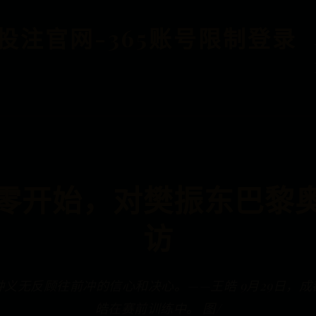
BET投注官网-365账号限制登录
零开始，对樊振东巴黎
访
义无反顾往前冲的信心和决心。——王皓 9月29日，
皓在赛前训练中。 图/