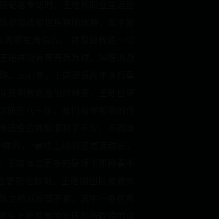
报记者专访时，王皓称职业生涯后
队参加成都世乒赛团体赛，其主管
周期充满信心。 转型做教练一切
，王皓并没有离开乒乓球，辉煌的战
。2017年，王皓退役两年多后重
从队员到教练身份的转变，王皓自评
以前在八一队，我们有传帮带的传
他退役后转型顺利了不少。不同身
样的，“最终上场的还是运动员，
，王皓体会更多的是场下那种看不
也要帮他做到。王皓刚回队做教练
队之所以长盛不衰，其中一条优秀
时期头上所顶着的光环和所取得的成