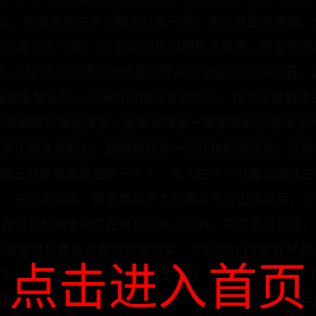
平台，犹如大学生毕业踏入社会一样，多少有些兴奋感，
的身份不一样，“不管运动员时期有多辉煌，转型教练后
队。 图/新华社师徒对樊振东备战巴黎信心足10月1日
战胜波多黎各队。几天前的抽签仪式现场，作为主管教练
战成都世乒赛团体赛，男单世界第一樊振东此前退出了W
技术还是身体能力，目前都处在一个比较好的状态，这些
”的王皓是非常重要的一个人，两人在八一队曾长期住
练。东京奥运会，男单樊振东力助男乒夺得团体冠军，但
但并没有影响樊振东在男乒的核心位置。东京奥运会后，
休斯敦世乒赛首次赢得男单冠军。之后的WTT世界杯总
点击进入首页
赛中，樊振东在决赛中战胜马龙夺冠，为巴黎新周期开
和核心队员了。”王皓称，即将年满34岁的马龙是国