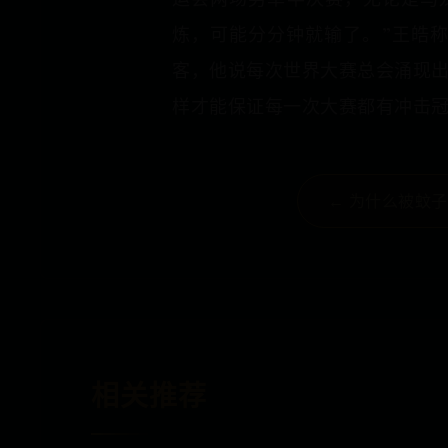
炼，可能分分钟就输了。”王皓
客，他说每次世界大赛总会涌现
样才能保证每一次大赛都有冲击冠军
← 为什么被蚊
相关推荐