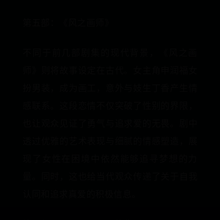
第五部：《风之画师》
不同于前几部剧集的现代背景，《风之画
师》则将故事设定在古代。女主角申润福女
扮男装，成为画工，意外与妓生丁香产生情
感联系。这段恋情不仅突破了性别的界限，
也让观众见证了勇气与追求爱的无畏。剧中
透过优雅的艺术表现与细腻的情感塑造，展
现了女性在困境中依然能够追寻梦想的力
量。同时，这也给当代观众传递了关于自我
认同和追求真爱的积极信息。