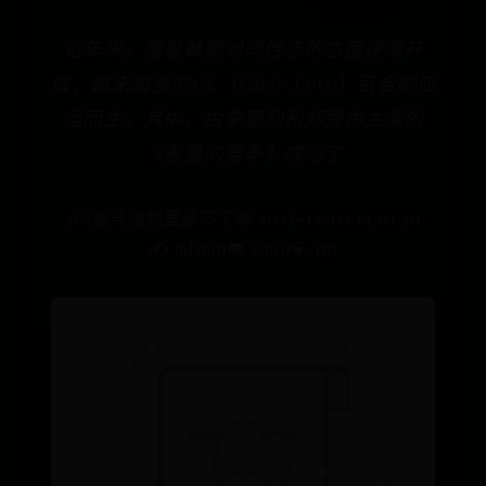
近年来，随着韩国对同性恋的态度逐渐开
放，越来越多的GL（Girls' Love）百合剧应
运而生。其中，由李惠利和郑秀彬主演的
《善意的竞争》成为了
365账号限制登录不了
📅 2025-12-03 14:03:30
✍️ admin
👁️ 2960
💎 179