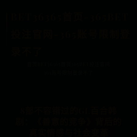
BET36365首页-365BET
投注官网-365账号限制登
录不了
首页
BET36365首页
365BET投注官网
365账号限制登录不了
8部不容错过的GL百合韩
剧：《善意的竞争》背后的
真实情感与社会变革