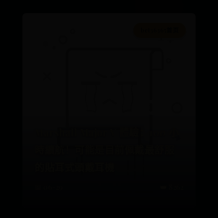
bet36365首页
Marshall Major V 體驗：100 小
時續航！可能是目前佩戴最舒服
的貼耳式頭戴耳機
📅 06-29
👑 8262