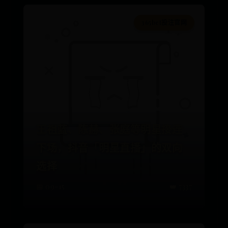
365bet投注官网
王祖蓝、陈赫、张庭等明星接连
下场，抖音「明星直播」的双向
选择
📅 09-15
👑 7337