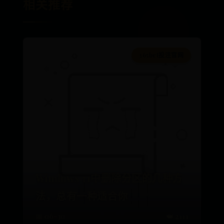
相关推荐
365bet投注官网
Windows 11中删除分区的几种方
法，总有一种适合你
📅 06-30
👑 2111