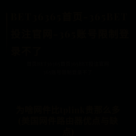
BET36365首页-365BET
投注官网-365账号限制登
录不了
首页
BET36365首页
365BET投注官网
365账号限制登录不了
为啥网件比tplink贵那么多
(美国网件路由器优点与缺
点)