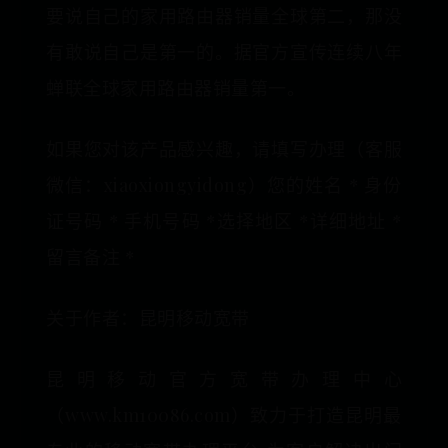
要说自己的家用路由器销量全球第二，那没
有敢说自己是第一的。据官方宣传连续八年
蝉联全球家用路由器销量第一。
如果您对该产品感兴趣，请填写办理（客服
微信：xiaoxiongyidong）您的姓名 * 身份
证号码 * 手机号码 *选择地区 *详细地址 *
留言备注 *
关于作者：昆明移动宽带
昆明移动官方宽带办理中心
（www.km10086.com）致力于打造昆明最