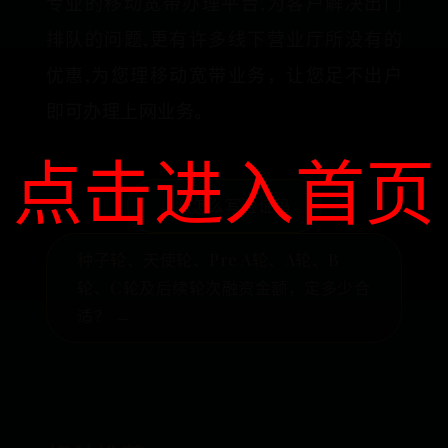
专业的移动宽带办理平台,为客户解决出门
排队的问题,更有许多线下营业厅所没有的
优惠,为您理移动宽带业务，让您足不出户
即可办理上网业务。
点击进入首页
← js怎么写验证码
种子轮、天使轮、Pre A轮、A轮、B
轮、C轮及后续轮次融资金额，定多少合
适？ →