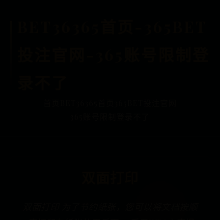
BET36365首页-365BET
投注官网-365账号限制登
录不了
首页
BET36365首页
365BET投注官网
365账号限制登录不了
双面打印
双面打印 为了节约纸张，您可以将文档按顺