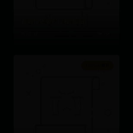
童谣自述被打过程(组图)
📅 07-12
👑 1587
bet36365首页