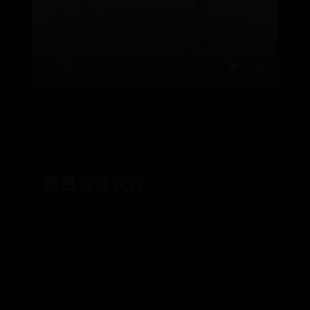
境境问答之出入境证件加急办理
篇
📅 07-18
👑 4182
尊贵合作伙伴