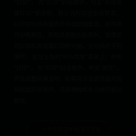
“打印”。 在“打印”对话框中，勾选“手动双
面打印”复选框。默认先打印全部奇数页，
打印完毕后再提示您将纸放回纸盒，按降序
打印偶数页，而无须调整纸张顺序。 如果您
的打印机有双面打印的功能，也可执行下列
操作： 在左上角的“WPS文字”菜单上，单击
“打印”。 在“打印”对话框中，单击“属性”，
然后设置所需选项。如果可以设置页面方向
和双面打印选项，选择横向和在文档的短边
翻转。
← yy伴侣(歪歪伴侣)官方下载