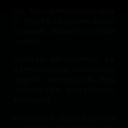
之后，韩国队以铁桶阵应战法国队的强烈猛
攻。即便比赛最后追加了8分钟，但法国队
无法扭转乾坤，韩国队最终以2比1成功取得
了比赛胜利。
在比赛结束后，金殷中在采访中表示，在身
体条件与个人实力方面，法国队有可能比我
们更胜一筹，但足球不是1对1比赛，而是由
11个人相互紧密配合，这才是我们在此次比
赛中获胜的关键。
韩国队在F组首场比赛上遇见最强战力法国