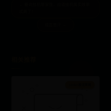
← 要说挂机哪家强，战道挂机属实效率
忒高了！
成吉思汗 →
相关推荐
365bet投注官网