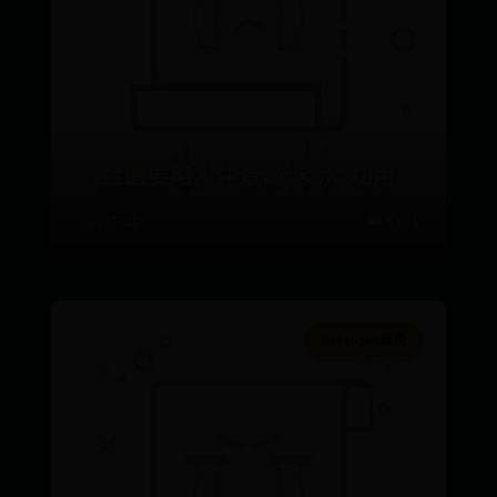
《金匮要略》仲景谈“浆水”功用
📅 07-25
👑 5195
bet36365首页