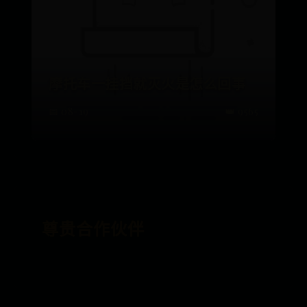
摩托车一挂挡就灭火是怎么回事
📅 08-19
👑 9565
尊贵合作伙伴