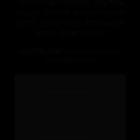
海尔MOOKA模卡 U55A5 55吋4K超高清网友
评测 模卡（MOOKA）是海尔旗下的网络专
供系列，主打低价和智能，类似于创维旗下
的酷开，这款模卡55A5 55寸
365账号限制登录不了
📅 2025-09-08 11:11:17
✍️ admin
👁️ 559
💎 865