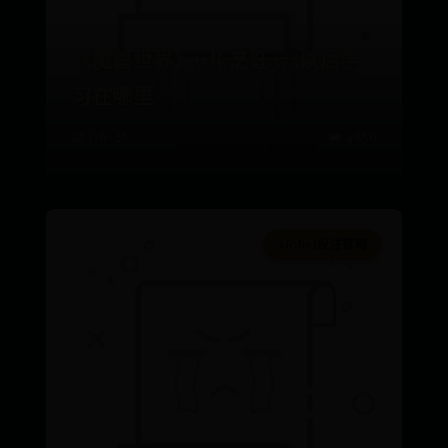
《魔兽世界》wlk烹饪375以后学
习在哪里
📅 08-28
👑 4859
365bet投注官网