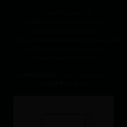
For YouThe Journey of
LegendDramaMovieVariety ShowK-
StationVietnam DubbedThai
CollectionAnimeKidsDocumentaryMoreHistor
APP APPFor YouThe Journey of
LegendDramaMovieVariety
365账号限制登录不了
📅 2025-09-14 03:32:12
✍️ admin
👁️ 9207
💎 580