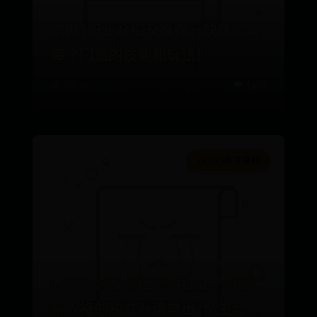
剑网3职业介绍及推荐：快速了解
每个门派的技能和玩法！
📅 07-31
👑 7458
365bet投注官网
为什么说没有经济的独立，就没
有人格的独立？请举出3个生动、