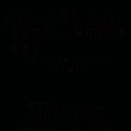
BET36365首页-365BET
投注官网-365账号限制登
录不了
首页
BET36365首页
365BET投注官网
365账号限制登录不了
夏至未至 (2017) Full
online with English
subtitle for free – iQIYI