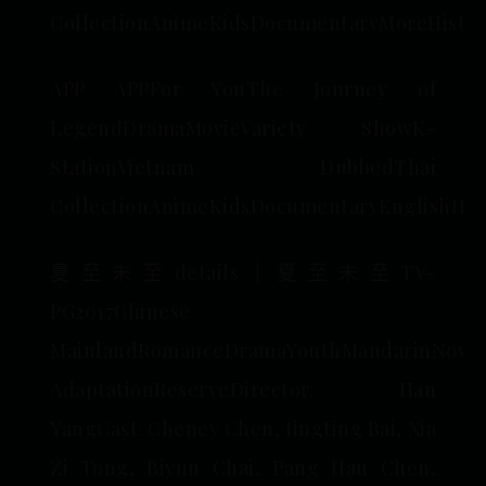
CollectionAnimeKidsDocumentaryMoreHisto
APP APPFor YouThe Journey of
LegendDramaMovieVariety ShowK-
StationVietnam DubbedThai
CollectionAnimeKidsDocumentaryEnglishHis
夏至未至details | 夏至未至TV-
PG2017Chinese
MainlandRomanceDramaYouthMandarinNovel
AdaptationReserveDirector: Han
YangCast: Cheney Chen, Jingting Bai, Xia
Zi Tong, Biyun Chai, Pang Han Chen,