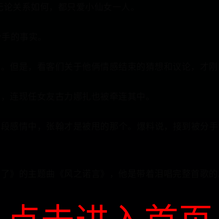
话：无论关系如何，都只爱小仙女一人。
分手的事实。
束。但是，看客们关于他俩情感结束的猜想和议论，才刚
男，连现任女友古力娜扎也被牵连其中。
那段感情中，张翰才是被甩的那个。爆料说，接到被分手
来了》的主题曲《风之诺言》，他是带着泪唱完整首歌的