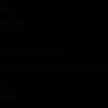
祝相恋两年。
双叒叕是郑爽。
还是有很多人在拿郑爽和娜扎比较。
流星雨》结缘，并且把戏里轰轰烈烈的感情，延续到了现
光。
十分甜蜜。