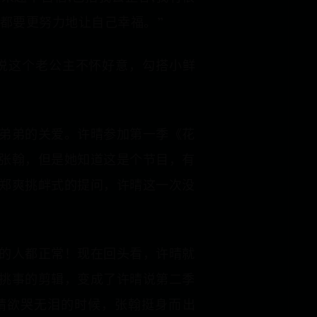
人都要更努力地让自己幸福。”
说这个老公主不怀好意，勾搭小鲜
弟弟的关爱。许晴参加第一季《花
张翰，但是她知道这是个节目，有
郑爽挑衅式的提问，许晴这一次没
的人都正常！现在回头看，许晴就
挑事的剪辑，变成了许晴说第二季
晴欲哭无泪的时候，张翰挺身而出