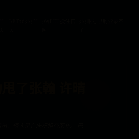
首
BET36365首
365BET投注官
365账号限制登录不
页
页
网
了
甩了张翰 许晴
看出，俩人是在庆祝相恋两年。 巴