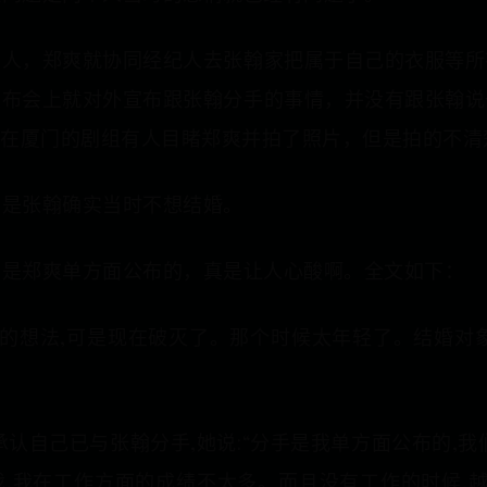
有人，郑爽就协同经纪人去张翰家把属于自己的衣服等所
发布会上就对外宣布跟张翰分手的事情，并没有跟张翰说
时在厦门的剧组有人目睹郑爽并拍了照片，但是拍的不
，是张翰确实当时不想结婚。
确是郑爽单方面公布的，真是让人心酸啊。全文如下：
果的想法,可是现在破灭了。那个时候太年轻了。结婚对
认自己已与张翰分手,她说:“分手是我单方面公布的,
,我在工作方面的成绩不太多。而且没有工作的时候,越