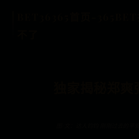
BET36365首页-365
不了
独家揭秘郑爽
图/文：达人钧钧 刚刚过去的平