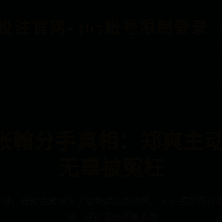
BET投注官网-365账号限制登录
张翰分手真相：郑爽主动
无辜被冤枉
安夜，张翰在微博发了他跟娜扎的合照。 从小蛋糕可以
特，评论里出现最多的