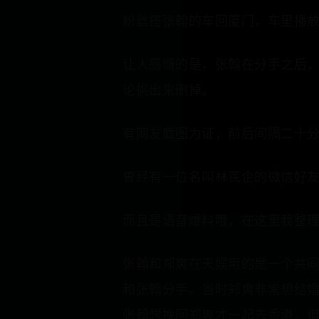
粉丝搭张翰的车回厦门，车里播
让人感慨的是，张翰在分手之后
论挑出来删掉。
有网友截图为证，前后间隔二十
曾经有一位名叫林芪企的微信好
而且是语音爆料哦，在这里我整
张翰和郑爽在天娱用的是一个共
和张翰分手。当时郑爽非常想结
张翰想挽回郑爽才一起去香港。