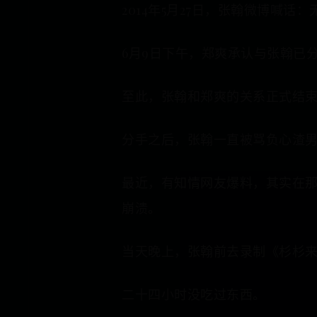
2014年5月27日，张翰微博喊
6月9日下午，郑爽承认与张翰已
至此，张翰和郑爽的关系正式结
分手之后，张翰一直被骂负心渣
最近，有知情网友爆料，其实在
崩溃。
当天晚上，张翰前去录制《杉杉
二十四小时没吃过东西。