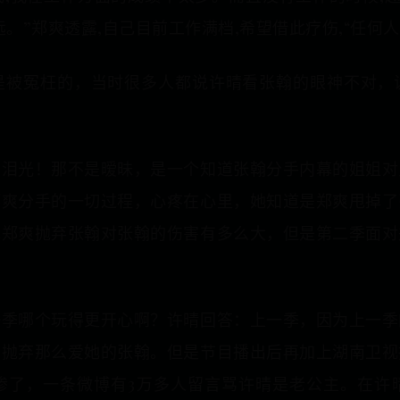
。”郑爽透露,自己目前工作满档,希望借此疗伤,“任何
是被冤枉的，当时很多人都说许晴看张翰的眼神不对，
有泪光！那不是暧昧，是一个知道张翰分手内幕的姐姐对
郑爽分手的一切过程，心疼在心里，她知道是郑爽甩掉了
说郑爽抛弃张翰对张翰的伤害有多么大，但是第二季面对
一季哪个玩得更开心啊？许晴回答：上一季，因为上一季
该抛弃那么爱她的张翰。但是节目播出后再加上湖南卫视
惨了，一条微博有3万多人留言骂许晴是老公主。在许