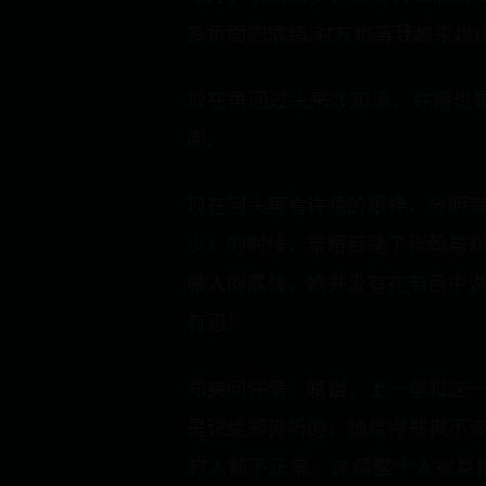
多负面的情绪,对方也离我越来越远
现在再回过头来才知道，许晴也
肉。
现在回头再看许晴的眼神，分明
少》的时候，亲眼目睹了张翰与
做人的底线，她并没有在节目中
有忍！
郑爽问许晴：晴姐，上一季和这
是说给郑爽听的。她觉得郑爽不
的人都不正常。许晴整个人被骂