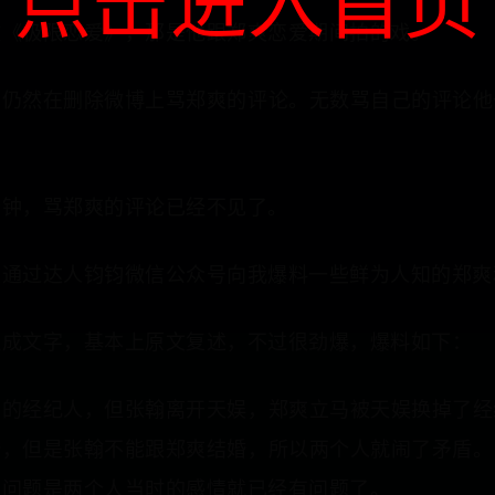
点击进入首页
放《极限恋爱》，那是他跟郑爽恋爱期间拍的戏。
，仍然在删除微博上骂郑爽的评论。无数骂自己的评论他
分钟，骂郑爽的评论已经不见了。
友通过达人钧钧微信公众号向我爆料一些鲜为人知的郑爽
理成文字，基本上原文复述，不过很劲爆，爆料如下：
同的经纪人，但张翰离开天娱，郑爽立马被天娱换掉了经
婚，但是张翰不能跟郑爽结婚，所以两个人就闹了矛盾。
但问题是两个人当时的感情就已经有问题了。