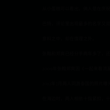
从小蛋糕可以看出，俩人是在庆
巴特，评论里出现最多的名字又
意料之中，却在情理之外。
张翰和郑爽已经分手两年多了，
2009年张翰郑爽因《一起来看
2012年7月两人同游泰国的照片曝
在海边时，两人相依十指紧扣，