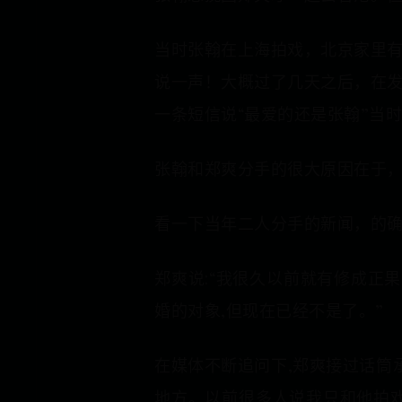
当时张翰在上海拍戏，北京家里
说一声！大概过了几天之后，在
一条短信说“最爱的还是张翰”当
张翰和郑爽分手的很大原因在于
看一下当年二人分手的新闻，的
郑爽说:“我很久以前就有修成正
婚的对象,但现在已经不是了。”
在媒体不断追问下,郑爽接过话筒承
地方。以前很多人说我只和他拍戏