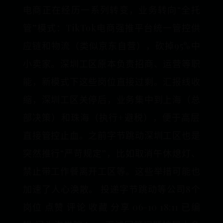
电商正在经历一系列转变，业务转向“全托
管”模式：TikTok电商强推平台统一管控供
应链和物流（类似京东自营），砍掉95%中
小卖家。深圳工区原本负责招商、运营等职
能，新模式下这些岗位直接过剩。汇报线收
缩，深圳工区关停后，业务集中到上海（总
部决策）和珠海（执行+避税），便于高层
直接管控止血。之前字节跳动深圳工区也是
突然推行“严苛规定”，比如取消午休熄灯、
禁止带工作餐离开工区等。这些举措可能也
加速了人心涣散。 投递字节跳动等公司8个
岗位 点赞 评论 收藏 分享 06-10 18:11 已编