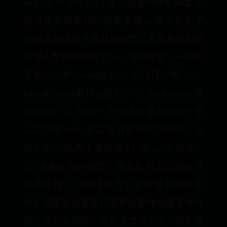
辑 门头沟学院 Java 面试回答问题扩展太多
面试官会嫌弃吗？用友面经oc毁了也拒了
oc但是听说是开发低代码第二天准备拒但是
发现人家先给我毁了oc。电话面试，一面无
手撕，一共20min左右1，问项目大概。2，
http和https有什么区别？3，zookeeper有
用过吗？4，你讲一下你项目里面的这个怎
么实现用redis来实现消息队列功能的？为
什么用redis而不是其他专门的mq中间件？
5，消息队列的模型？消息队列怎么保证任
务有序性？订阅模式怎么实现任务的有序
性？如果我就是要订阅模式整体全局有序性
我应该怎么实现？分布式情况下这个功能要