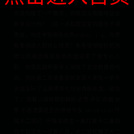
习？3，你对于业务的本质是怎么看的？比
方说你接了一个需求，你是怎么根据项目业
务来设计的？（这一点和面试官的理念不谋
而合。他还夸我很有业务sence。）4，你更
看重候选人的什么特质？本来觉得挺好把其
他公司电信腾讯其他的面试拒了就专心入
职。但是后面听很多人说除了北京都是低代
码。然后第二天准备拒绝发现人家先一步告
诉我没hc了让我等到七月份再联系我。破防
了。 查看10道真题和解析 点赞 评论 收藏 分
享 不愿透露姓名的神秘牛友 06-20 12:20 忏
悔大二摆烂 忏悔录楼主一直打算大二暑假
找个实习大一还算认真，大二就松懈了大二