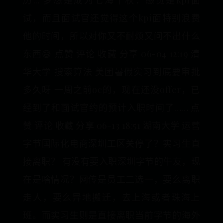
历... 梦想是成为七海千秋：感觉是kpi面
试，而且面试官还觉得这个kpi面特别浪费
他的时间，所以对你又不耐烦又问不出什么
东西😅 点赞 评论 收藏 分享 06-04 12:19 清
华大学 搜索算法 美团暑假实习到底要审批
多久呀 一周之前oc的，现在还没offer，已
经到了和面试官约的预计入职时间了…… 点
赞 评论 收藏 分享 06-13 18:51 湖南大学 运营
字节国际化电商深圳工区关停了？实习生直
接离职？ 有没有要入职深圳字节的牛友，现
在是啥情况？网传是员工二选一，要么离职
走人，要么异地搬迁，去上海或者珠海上
班。而实习生则是直接离职当前字节的海外