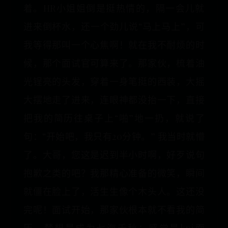
着。HR小姐姐倒是挺热情的，隔一会儿就
进来倒杯水，还一个劲儿说“马上马上”，可
我等得那叫一个心焦啊！就在我不耐烦的时
候，那个面试官可算来了。那家伙，梳着油
光锃亮的头发，穿着一身笔挺的西装，大摇
大摆地走了进来，连眼神都没抬一下，直接
把我的简历往桌子上“啪”地一扔，就说了
句：“开始吧，我只有20分钟。” 我当时就懵
了。大哥，您这是迟到半小时啊，好歹说句
抱歉之类的吧？我那精心准备的微笑，瞬间
就僵在脸上了，活生生像个木头人。这还没
完呢！面试开始，那家伙根本就不看我的简