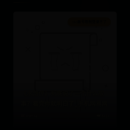
365账号限制登录不了
《水浒传》到底说了一个什么故
事？看完你就明白了_手机网易网
📅 09-14
👑 5131