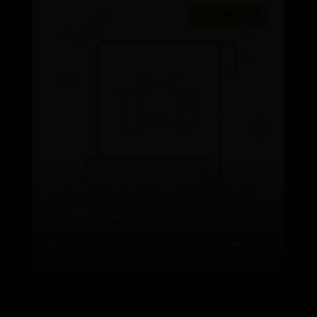
365bet投注官网
砗磲最早是藏传佛教圣物？？位
列佛教七宝之首？
📅 09-01
👑 9130