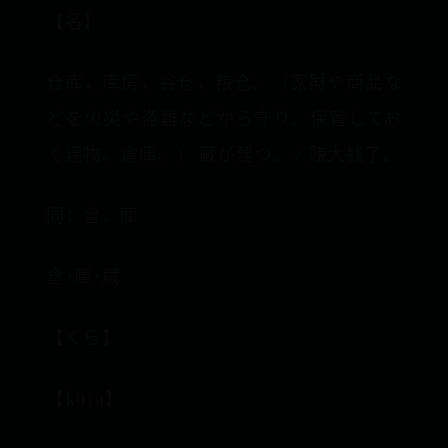
【名】
仓库，库房，谷仓，粮仓。（家財や商品な
どを火災や盗難などから守り、保管してお
く建物。倉庫。） 蔵が建つ。／赚大钱了。
同：倉、庫
倉･庫･蔵
【くら】
【kura】