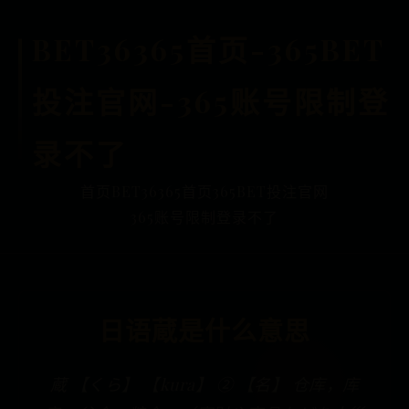
BET36365首页-365BET
投注官网-365账号限制登
录不了
首页
BET36365首页
365BET投注官网
365账号限制登录不了
日语蔵是什么意思
蔵 【くら】 【kura】 ② 【名】 仓库，库