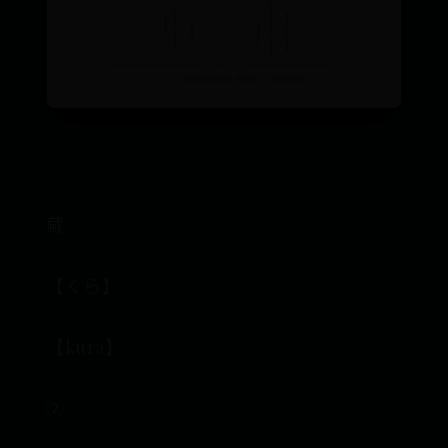
蔵
【くら】
【kura】
②