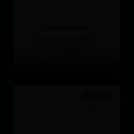
惠若琪：退役7年后的成就与现状
📅 10-03
👑 821
bet36365首页