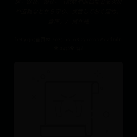
房，谷仓，粮仓。（家財や商品などを火災
や盗難などから守り、保管しておく建物。
倉庫。） 蔵が建
bet36365首页
📅 2025-10-08 23:10:00
✍️ admin
👁️ 2478
💎 748