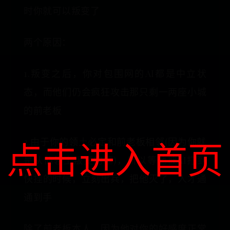
时你就可以叛变了
两个原因：
1.叛变之后，你对包围网的AI都是中立状
态，而他们仍会疯狂攻击那只剩一两座小城
的前老板
点击进入首页
2.由于你的领土必定和前老板相邻(因为你就
是从他领土叛变的嘛)，所以等他被AI打到
快挂的时候，立刻出兵，把他灭了，人才通
通到手
除了前老板本人，因为他对你的好感度正常