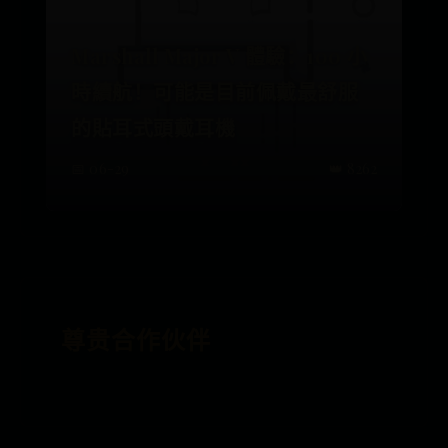
Marshall Major V 體驗：100 小
時續航！可能是目前佩戴最舒服
的貼耳式頭戴耳機
📅 06-29
👑 8262
尊贵合作伙伴