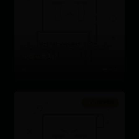
抖音作品删除方法及删除后会产
生哪些影响？
📅 07-03
👑 1622
365bet投注官网