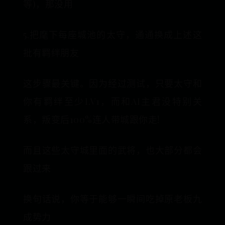
等)，那没用
5.把麾下每座城池的太守，通通换成上述这
批有羁绊朋友
这步骤最关键。因为经过测试，只要太守和
你有羁绊至少LV1，而和AI主君没特别关
系，叛变后100%连人带城跟你走!
而且这些太守城里面的武将，也大部分都会
跟过来
换句话说，你等于能够一瞬间吃掉原老板九
成势力