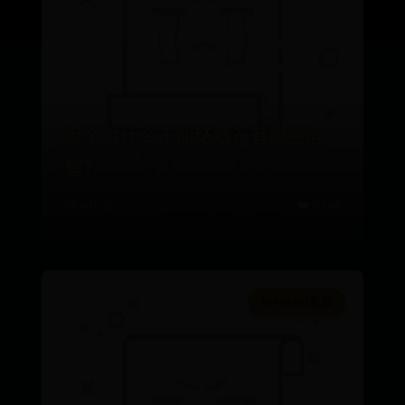
近亲为什么不能结婚？有哪些危
害？
📅 06-29
👑 6195
bet36365首页