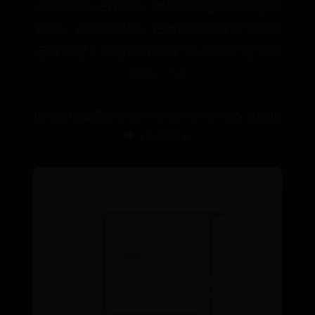
北京时间23日夜间，世界杯将迎来四场重磅
赛事。对阵德国队，日本能否继续捍卫亚洲
足球荣誉？摩洛哥队挑战“格子军团”克罗地
亚队、“斗
bet36365首页
📅 2025-07-03 08:08:09
✍️ admin
👁️ 4768
💎 741