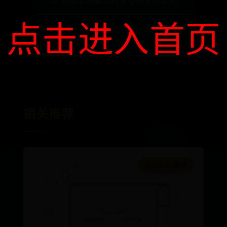
← 北京金准基因科技有限责任公司
点击进入首页
Sonarworks Reference 4 让一切不专
业的声音变得清晰，专业 →
相关推荐
bet36365首页