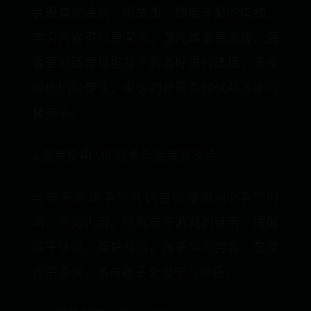
会很喜欢涂鸦、听故事；随着年龄的增加，
学习内容可以更深入，游戏难度更高级。最
重要的还是根据孩子的喜好进行选择，多听
听他们的想法，家长的意愿有时候并不能代
替孩子。
2.宝宝使用APP后多与宝宝多交流
与孩子达成学习共识包括使用APP学习时
间、学习内容、控制电子游戏的使用，提醒
孩子休息、保护视力。孩子学习完会，鼓励
孩子多说，多与孩子交流学习收获。