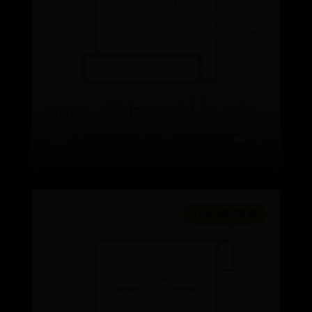
Win11修改用户名（超详细图文）
📅 07-21
👑 136
365bet投注官网