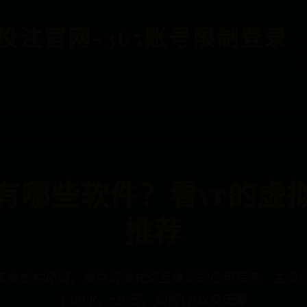
BET投注官网-365账号限制登录
p有哪些软件？看vr的虚拟
推荐
实或虚构环境，提供沉浸式交互体验的应用程序。主流的
UtoVR、720云、如视VR以及天翼