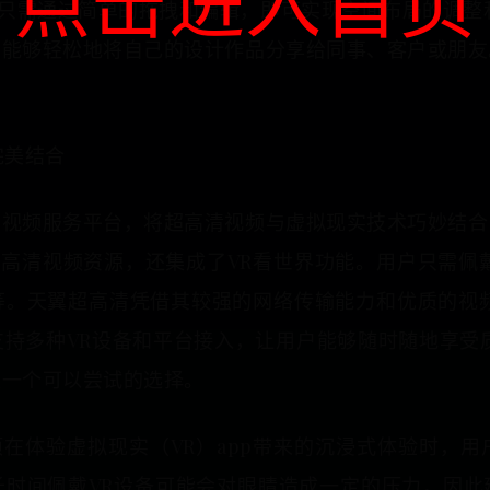
点击进入首页
户只需通过简单的拖拽和编辑，即可实现空间布局的调整
户能够轻松地将自己的设计作品分享给同事、客户或朋友
。
完美结合
的视频服务平台，将超高清视频与虚拟现实技术巧妙结合
超高清视频资源，还集成了VR看世界功能。用户只需佩
等。天翼超高清凭借其较强的网络传输能力和优质的视频
持多种VR设备和平台接入，让用户能够随时随地享受
是一个可以尝试的选择。
项在体验虚拟现实（VR）app带来的沉浸式体验时，
长时间佩戴VR设备可能会对眼睛造成一定的压力，因此