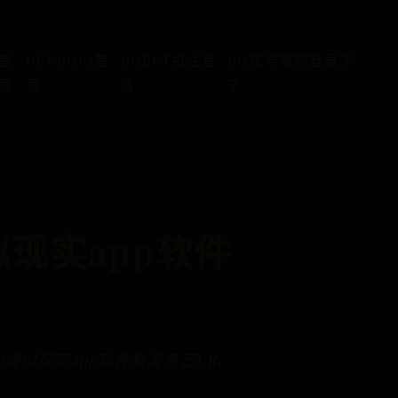
首
BET36365首
365BET投注官
365账号限制登录不
页
页
网
了
现实app软件
虚拟现实app软件有爱奇艺VR、