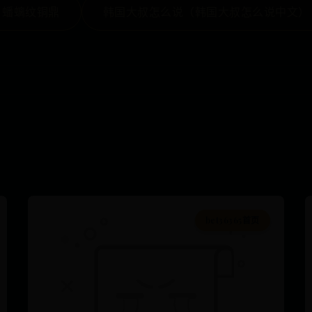
 蟠螭纹铜鼎
韩国大叔怎么说（韩国大叔怎么说中文）
bet36365首页