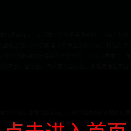
的虚拟现实app，以其独特的全景漫游功能，为用户打
的虚拟游览，720云都能以高清全景的方式，将现实世
知识即可轻松制作出精美的全景作品。对于房屋中介、旅
品的平台。通过它，用户可以全方位、多角度地展示自
体的空间设计虚拟现实app。它利用相对先进的图像处
室内装修设计还是室外场景规划，如视VR都能为用户