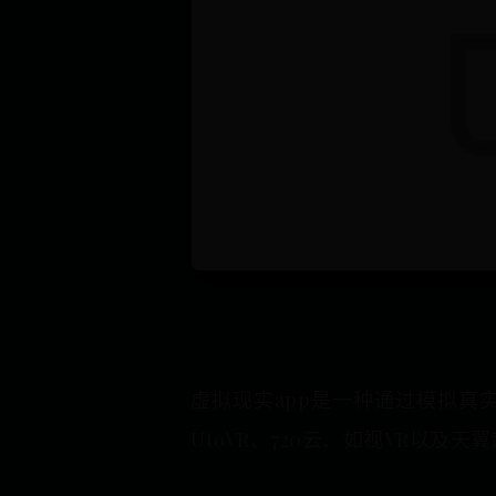
虚拟现实app是一种通过模拟真
UtoVR、720云、如视VR以及天