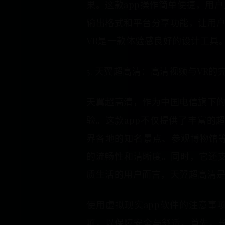
果。这款app操作简单便捷，用
输出格式和平台分享功能，让用
VR是一款体验感良好的设计工具
5. 天翼超高清：高清视频与VR的
天翼超高清，作为中国电信旗下
验。这款app不仅提供了丰富的
界各地的知名景点、参观博物馆
的流畅性和清晰度。同时，它还支
质生活的用户而言，天翼超高清
使用虚拟现实app软件的注意事
项，以保障安全与舒适。首先，