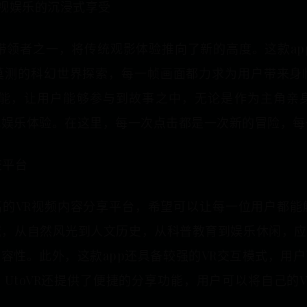
影视娱乐的沉浸式享受
带领者之一，将传统观影体验推向了新的高度。这款ap
莫测的科幻世界探索，每一帧画面都力求为用户带来身
功能，让用户能够参与到故事之中，无论是作为主角亲
式娱乐体验。在这里，每一次点击都是一次新的冒险，每
交平台
较高的VR视频内容分享平台，希望可以让每一位用户都
，从自然风光到人文历史，从科普教育到娱乐休闲，应有
容性。此外，这款app还具备较强的VR交互模式，用
UtoVR还提供了便捷的分享功能，用户可以将自己的