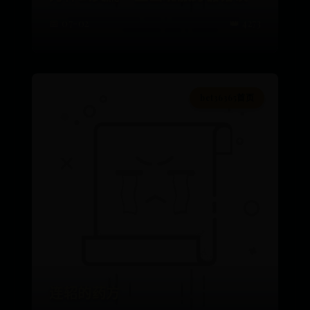
📅 07-02
👑 4273
bet36365首页
连轺的药方