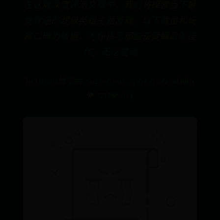
在这篇深度评测文章中，我们将探索当下最
受欢迎的超级英雄主题游戏，以下载量和玩
家口碑为依据，为你揭示那些备受瞩目的佳
作。无论是动
bet36365首页
📅 2025-07-13 23:02:03
✍️ admin
👁️ 7753
💎 914