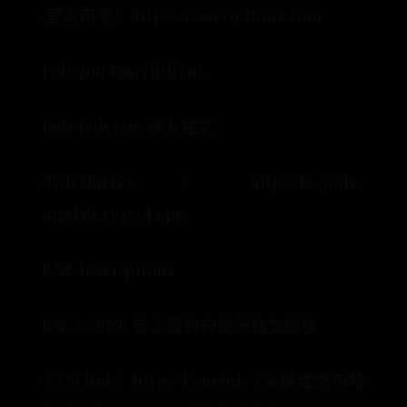
·官方市场：http://avascriptions.com
Polygon Inscriptions
Pols Polygon 链上铭文
·PolsMarket：http://fe-pols-
market.vercel.app
BNB Inscriptions
BSC20 BNB 链上目前的龙头铭文协议
·EVM link：http://Evm.ink（全链铭文市场