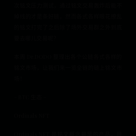
次铭文压力测试，通过铭文交易轰炸后能不
掉线的才是条好链，然而各式各样眼花撩乱
的铭文打完了之后除了场外交易群之外到底
要去哪儿交易呢？
本周 Dr.DODO 整理出各个公链各式各样的
铭文市场，让我们来一览全链的链上铭文市
场！
- BTC 生态 -
Ordinals NFT
Ordinals NFT 是铭文概念最早的产品，目