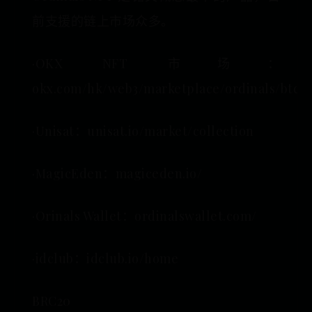
前支援的链上市场众多。
·OKX NFT 市场：
okx.com/hk/web3/marketplace/ordinals/btcnf
·Unisat：unisat.io/market/collection
·MagicEden：magiceden.io/
·Orinals Wallet：ordinalswallet.com/
·idclub：idclub.io/home
BRC20