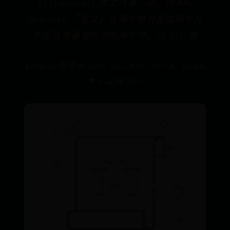
CryptoSnap》原文作者：dt，DODO
Research 「铭文」这两字绝对是这两个月
币圈玩家最常听到的两个字，从 BTC 慢
bet36365首页
📅 2025-09-08 05:35:03
✍️ admin
👁️ 6248
💎 820