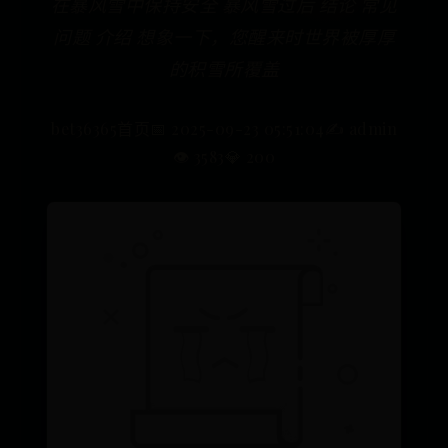
在暴风雪中保持安全 暴风雪过后 结论 常见
问题 介绍 想象一下，您醒来时世界被厚厚
的积雪所覆盖
bet36365首页
📅 2025-09-23 05:51:04
✍️ admin
👁️ 3583
💎 200