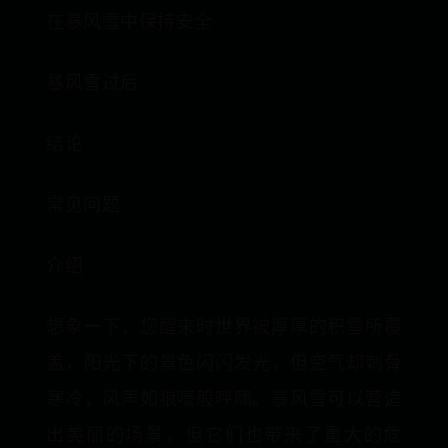
在暴风雪中保持安全
暴风雪过后
结论
常见问题
介绍
想象一下，您醒来时世界被厚厚的积雪所覆
盖，阳光下的景色闪闪发光，但空气却刺骨
寒冷，风声如狼嚎般呼啸。暴风雪可以营造
出美丽的场景，但它们也带来了重大的危