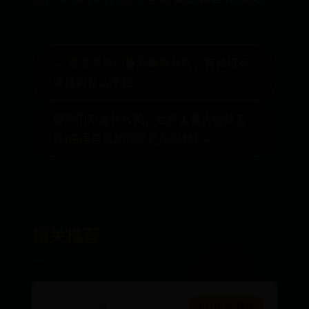
← 星爷同学，最沧桑李寻欢，有颜值有
演技为什么不红
婆罗门鸡是什么鸡，世界上最大的梵天
鸡(中国与孟加拉鸡的杂交种) →
相关推荐
bet36365首页