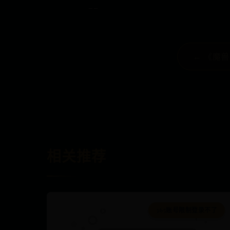
--
← 《魔兽
相关推荐
365账号限制登录不了