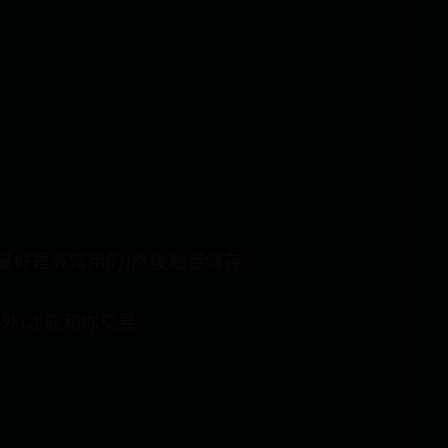
郵箱最好是經常用的)然後點選儲存
老外)才能和你交易