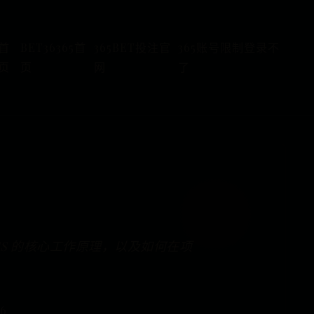
首
BET36365首
365BET投注官
365账号限制登录不
页
页
网
了
SS 的核心工作原理，以及如何在项
76