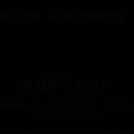
BET投注官网-365账号限制登录
欢迎学习 CSS！
为清晰易懂的片段。 在接下来的几个单元中，您将了解 C
目中有效地使用 CSS。使
365bet投注官网
📅 2025-08-08 20:38:36
✍️ admin
👁️ 9868
💎 8