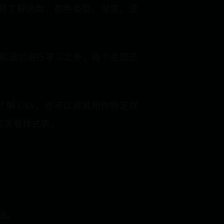
。您还将了解函数、颜色类型、渐变、逻
和演示进行学习之外，每个主题还
了解 CSS，也可以将其用作特定样
记和关联样式表。
基础。