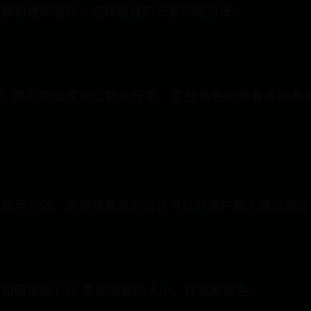
和要构建的组件，选择最佳的元素间距方法。
ML 即可添加或定位额外元素。这些角色扮演着各种
应用 CSS。这意味着您的设计可以对用户输入做出响
何使用 CSS 更改边框的大小、样式和颜色。