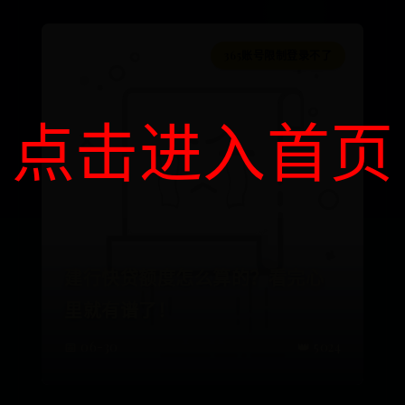
365账号限制登录不了
点击进入首页
建行快贷额度怎么算的？看完心
里就有谱了！
📅 06-30
👑 5024