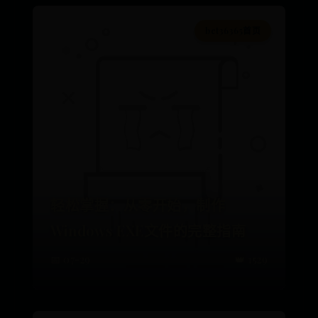
bet36365首页
轻松掌握：从零开始，制作
Windows EXE文件的完整指南
📅 07-29
👑 1529