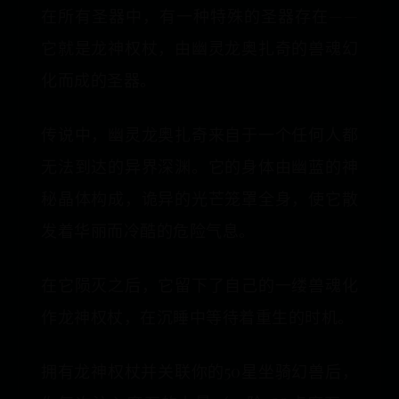
在所有圣器中，有一种特殊的圣器存在——
它就是龙神权杖，由幽灵龙奥扎奇的兽魂幻
化而成的圣器。
传说中，幽灵龙奥扎奇来自于一个任何人都
无法到达的异界深渊。它的身体由幽蓝的神
秘晶体构成，诡异的光芒笼罩全身，使它散
发着华丽而冷酷的危险气息。
在它陨灭之后，它留下了自己的一缕兽魂化
作龙神权杖，在沉睡中等待着重生的时机。
拥有龙神权杖并关联你的50星坐骑幻兽后，