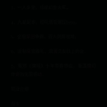
3、一人多宠，组建幻兽大军。
4、九星副本，组队语音碾压boss。
5、全服军团争霸，百人同屏攻城。
6、定制皇室婚礼，浪漫交友线上约会。
7、重燃《魔域》十年青春热血，重温魔幻
传奇的无限感动。
职业介绍
战士