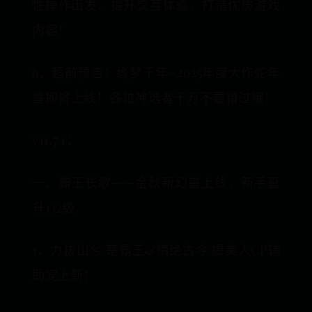
性操作出发、提升交互体验，打造优质游戏
内容！
6、超前预告：缘梦千年~2025年度大作蛇年
兽即将上线！各位神选者千万不要错过哦！
v11.7.1：
一、霸王长歌——金秋新幻兽上线，新手直
升132级
1、力拔山兮·楚霸王&情绝古今·虞美人CP辅
助宠上新！