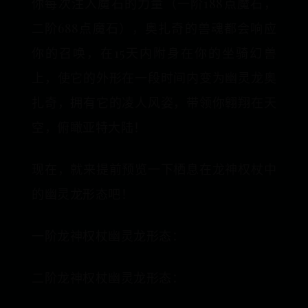
你每次注入魔石的力量（一阶188点魔石，
二阶688点魔石），奥扎奇的兽魂都会响应
你的召唤，在15天内附身在你的坐骑幻兽
上，使它的外形在一段时间内变为幽灵龙奥
扎奇，拥有它的凌人风姿，带领你翱翔在天
空，俯瞰亚特大陆！
现在，就来提前预览一下栖息在龙神权杖中
的幽灵龙形态吧！
一阶龙神权杖幽灵龙形态：
二阶龙神权杖幽灵龙形态：