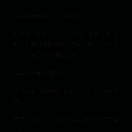
【免费神宠·横扫万恶深渊】
周年幻兽免费领：签到必得「黯晶巨龙·卓
耿」！携带卓耿直达「万恶深渊」BOSS所
在层，横扫BOSS制霸全服！
【军团革新·PK霸主】
全员共享「四宠出战」增益，PK战力碾压全
场！
军团副本革新，集结兄弟瓜分全新军团奖
励！