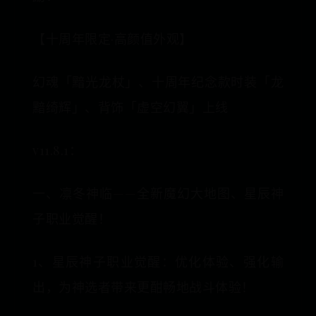
【十周年限定·高颜值外观】
幻魂「黯光龙杖」、十周年纪念款时装「龙
黯绮辉」、背饰「虚空幻翼」上线
v11.8.1：
一、凛冬神临——全新魔幻大地图、星辰神
子职业觉醒！
1、星辰神子职业觉醒：优化体验、强化输
出，为神选者带来更酣畅地战斗体验！