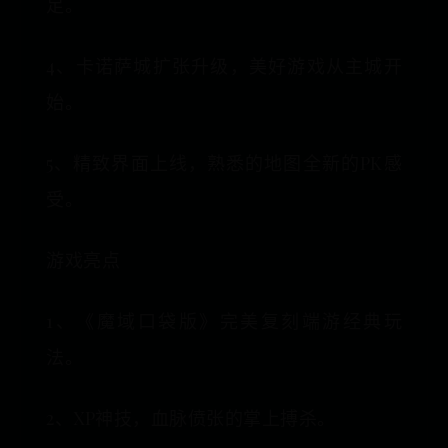
足。
4、卡诺萨城扩张升级，美好游戏从主城开
始。
5、精致界面上线，熟悉的地图全新的PK感
受。
游戏亮点
1、《魔域口袋版》完美复刻端游经典玩
法。
2、XP神技，血脉偾张的掌上搏杀。