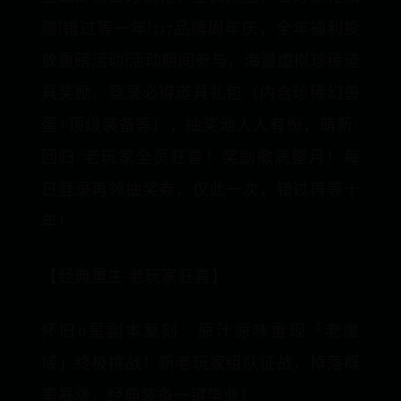
赠!错过等一年!317品牌周年庆，全年福利投
放重磅活动!活动期间参与，海量虚拟珍稀道
具奖励。登录必得道具礼包（内含珍稀幻兽
蛋+顶级装备等），抽奖池人人有份，萌新/
回归/老玩家全员狂喜！奖励撒满整月！每
日登录再领抽奖券，仅此一次，错过再等十
年！
【经典重生·老玩家狂喜】
怀旧9星副本复刻：原汁原味重现「老魔
域」终极挑战！新老玩家组队征战，掉落概
率暴涨，经典装备一键毕业！