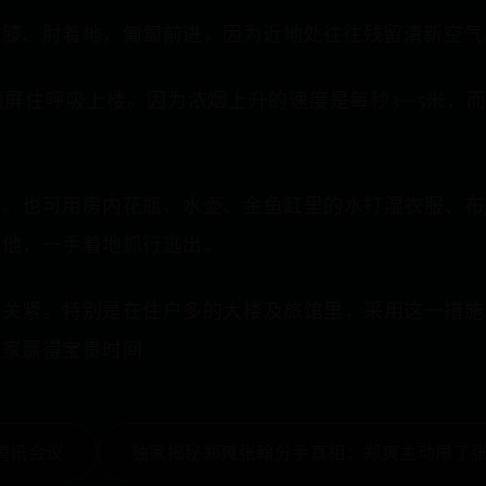
用膝、肘着地，匍匐前进，因为近地处往往残留清新空气
屏住呼吸上楼。因为浓烟上升的速度是每秒3—5米，而
鼻。也可用房内花瓶、水壶、金鱼缸里的水打湿衣服、布
着他，一手着地抓行逃出。
门关紧。特别是在住户多的大楼及旅馆里，采用这一措施
大家赢得宝贵时间
腾讯会议
独家揭秘郑爽张翰分手真相：郑爽主动甩了张