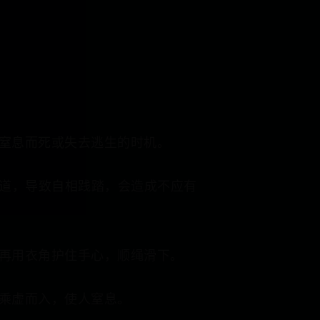
窒息而死或失去逃生的时机。
道，导致自相践踏，会造成不应有
再用衣角护住手心，顺绳滑下。
乘虚而入，使人窒息。