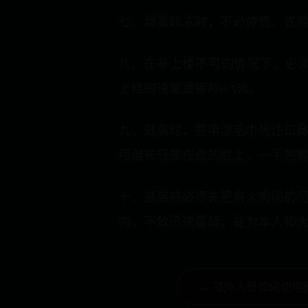
七、烟雾较浓时，不必惊慌，宜
八、在非上楼不可的情况下，必须
上楼的速度是每秒0.5米。
九、逃离时，要用湿毛巾掩住口
用湿布轻蒙在他的脸上，一手抱
十、逃离前必须先把有火房间的
内，不致迅速蔓延，能为本人和
← 海外人员如何使用