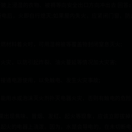
披上浸湿的衣物、被褥等向安全出口方向冲出去 回答
断电后，火即自行熄灭;如果屋内失火，应紧闭门窗，防
。
燃材料着火时，可用湿棉被等覆盖物封闭窒息灭火;
火灾，以防引起炸裂、油火蔓延等情况加大灾害;
接通电源使用，以免触电、发生火灾事故;
不能用水或泡沫灭火剂扑灭电器火灾，否则有触电的危险
如果出现焦味、冒烟、发红、起火等现象，应该立即拔掉
电起火的电器上浇泼。因为，水是会导电的，在未切断电