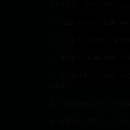
转轴和绝缘。 回答4：家庭火灾
一、初起火最易扑灭，在消防车
二、要早报警，报警愈早，损失愈小
三、要先救火，后搬运财物，片
四、要沉着冷静，严守秩序，才
的惨剧。
五、下楼通道被火封住，欲逃无
六、邻室起火，万勿开门，应跳