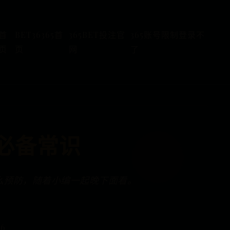
首
BET36365首
365BET投注官
365账号限制登录不
页
页
网
了
必备常识
么预防，随着小编一起晚下面看。
86