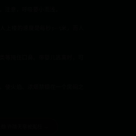
。注意，呼吸要小而浅。
人上楼的速度是每秒3—5米，而人
类等掩住口鼻。带婴儿逃离时，可
，使火焰、浓烟禁锢在一个房间之
翰 许晴无辜被冤枉 →