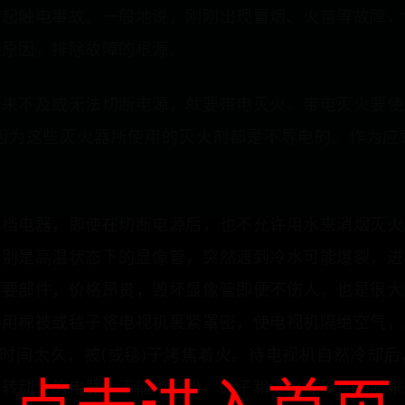
引起触电事故。一般地说，刚刚出现冒烟、火苗等故障，
的原因，排除故障的根源。
，来不及或无法切断电源，就要带电灭火。带电灭火要使
火器，因为这些灭火器所使用的灭火剂都是不导电的。作
高档电器，即使在切断电源后，也不允许用水来消烟灭火
特别是高温状态下的显像管，突然遇到冷水可能爆裂，进
主要部件，价格昂贵，毁坏显像管即便不伤人，也是很大
并用棉被或毯子将电视机裹紧罩密，使电视机隔绝空气，
得时间太久，被(或毯)子烤焦着火。待电视机自然冷却
有转动件的电器，不能用干粉、砂子和泥土等硬性物质来