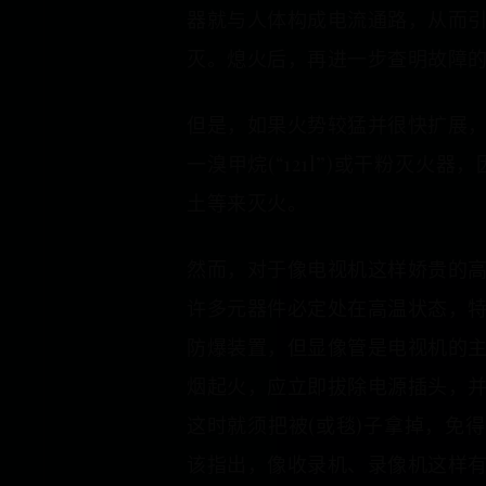
器就与人体构成电流通路，从而
灭。熄火后，再进一步查明故障
但是，如果火势较猛并很快扩展
一溴甲烷(“121l”)或干粉灭
土等来灭火。
然而，对于像电视机这样娇贵的
许多元器件必定处在高温状态，
防爆装置，但显像管是电视机的
烟起火，应立即拔除电源插头，
这时就须把被(或毯)子拿掉，免
该指出，像收录机、录像机这样