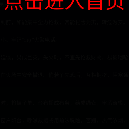
点击进入首页
应急十要
未到前，如能集中全力抢救，常能化险为夷，转危为安。
。牢记“119”火警电话。
刻延误，易成巨灾。失火时，不宜先抢救财物，易被咽呛
能在火场中安全撤退。倘若争先恐后，互相拥挤，阻塞通
路时，将被子单、台布撕成布务，结成绳索，牢系窗槛，
入窗户阳台，呼喊救援或用前法脱险。否则，热气浓烟，