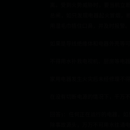
离。受到火势威胁时，要当机立断
总闸，如只发现电器起火冒烟，
用湿毛巾捂住口鼻，并及时报警
如果是导线绝缘体和电器外壳等可
不得用水扑救电视机、厨房等电器
家用电器发生火灾后未经修理不得
在没有切断电源的情况下，千万
回答3：任何正在运行的电器，
除事故源头，万万不可用水往通