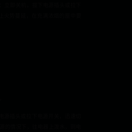
2：立即关机，拔下电源插头或拉下
止火势蔓延，在充满浓烟的屋中要
。
电源插头或拉下电源开关，迅速切
源的情况下，往电器上泼水，则电