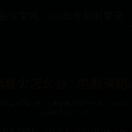
BET投注官网-365账号限制登录
器着火怎么办? 电器消防
识肯定是不能少的，冬季电器起火并不少见，我应该怎
家用电器着火怎么办?
365bet投注官网
📅 2025-08-07 02:24:00
✍️ admin
👁️ 3766
💎 5