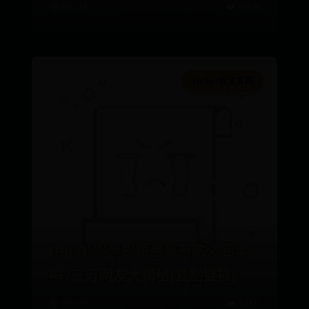
📅 07-12
👑 9978
365bet投注官网
[用]AD跑步机质量差有这么回事
吗?三万网友大揭秘[复制链接]
📅 07-07
👑 5286