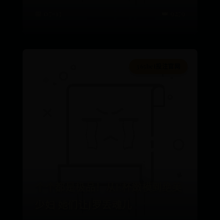
📅 07-13
👑 9279
365bet投注官网
个个都是极品！从E杯嫩模到绝美
少妇 她们让J罗丢魂儿