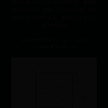
迷你世界一天现实多长迷你世界是一款像素
类的生存游戏，但是一天得多长时间，并不
取决于迷你世界的本身，而是取决于自己，
自己有船的话
365bet投注官网
📅 2025-07-14 21:46:58
✍️ admin
👁️ 4038
💎 304