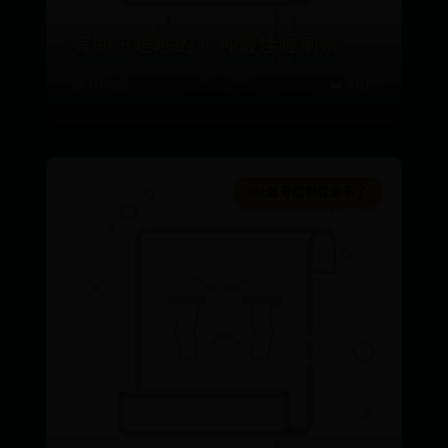
有助于睡眠的 6 种最佳睡前茶
📅 06-28
👑 8917
365账号限制登录不了