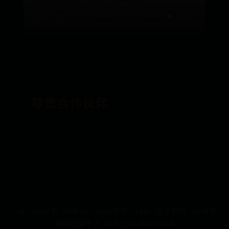
📅 07-07
👑 8846
尊贵合作伙伴
Copyright © 2088 bet36365首页-365bet投注官网-365账号
限制登录不了 All Rights Reserved.