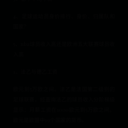
4、足球运动员身价排行、身价、归属队和
国家?
5、nba球员收入高还是欧洲五大联赛球员收
入高
1、法乙与德乙工资
欧元到5万欧之间。法乙是法国第二级别的
足球联赛，经查询法乙的球员收入分阶梯级
显示：月薪工资在1000欧元到5万欧之间。
欧元是欧盟中19个国家的货币。