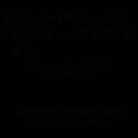
BET36365首页-365BET
投注官网-365账号限制登
录不了
首页
BET36365首页
365BET投注官网
365账号限制登录不了
欧洲各国足球联赛年薪排名
(欧洲足球薪水排行)