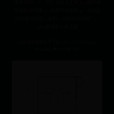
本文导航： 1、法乙与德乙工资 2、国米球
员年薪排行榜 3、德甲平均年薪 4、足球运
动员身价排行、身价、归属队和国家? 5、
nba球员收入高还是
365账号限制登录不了
📅 2025-07-13 18:07:10
✍️ admin
👁️ 9279
💎 546