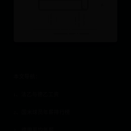
本文导航：
1、法乙与德乙工资
2、国米球员年薪排行榜
3、德甲平均年薪