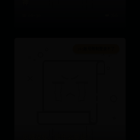
神
📅 06-30
👑 766
365账号限制登录不了
灵魂深处、是什么意思？