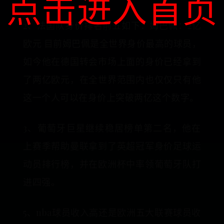
点击进入首页
2、法国队身价排名前五如下：姆巴佩：2亿
欧元 目前姆巴佩是全世界身价最高的球员，
如今他在德国转会市场上面的身价已经拿到
了两亿欧元，在全世界范围内也仅仅只有他
这一个人可以在身价上突破两亿这个数字。
3、葡萄牙巨星继续稳居榜单第二名，他在
上赛季帮助曼联拿到了英超冠军身价足球运
动员排行榜，并在欧洲杯中率领葡萄牙队打
进四强。
5、nba球员收入高还是欧洲五大联赛球员收