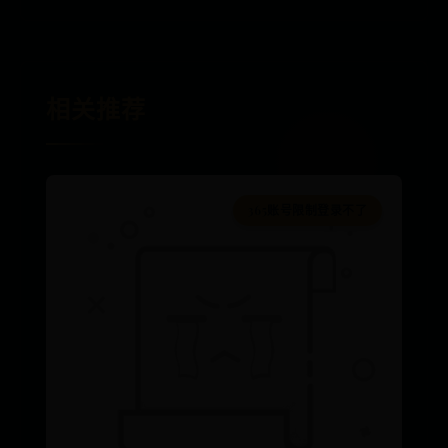
相关推荐
365账号限制登录不了