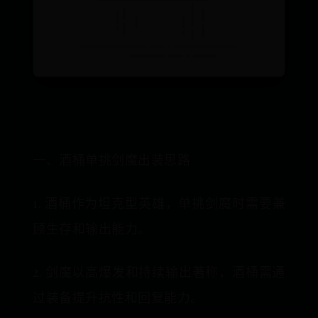
一、酒桶单挑剑魔出装思路
1. 酒桶作为坦克型英雄，单挑剑魔时需要兼
顾生存和输出能力。
2. 剑魔以高爆发和持续输出著称，酒桶需通
过装备提升抗性和回复能力。