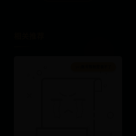
相关推荐
365账号限制登录不了