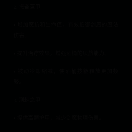
2. 振奋盔甲
• 增加魔抗和生命值，有效抵御剑魔的魔法
伤害。
• 提升治疗效果，增强酒桶的续航能力。
• 被动冷却缩减，使酒桶技能释放更加频
繁。
3. 荆棘之甲
• 提供高额护甲，减少剑魔物理伤害。