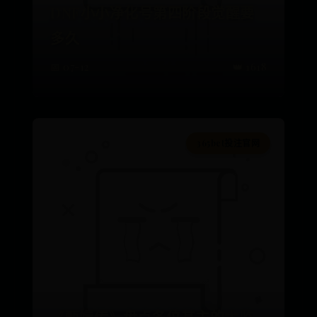
DNF小小净化号第四阶段觉醒要
多久
📅 07-12
👑 1618
365bet投注官网
《甄嬛传》盘点各位其主的太监