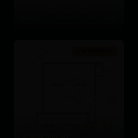
AMD Bristol Ridge A12
📅 07-19
👑 3352
365账号限制登录不了
郑爽微信是多少？揭秘娱乐圈明
星隐私保护的背后