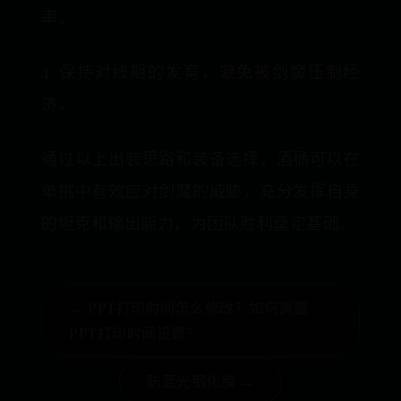
率。
4. 保持对线期的发育，避免被剑魔压制经
济。
通过以上出装思路和装备选择，酒桶可以在
单挑中有效应对剑魔的威胁，充分发挥自身
的坦克和输出能力，为团队胜利奠定基础。
← PPT打印时间怎么修改？如何调整
PPT打印时间设置？
防蓝光钢化膜 →