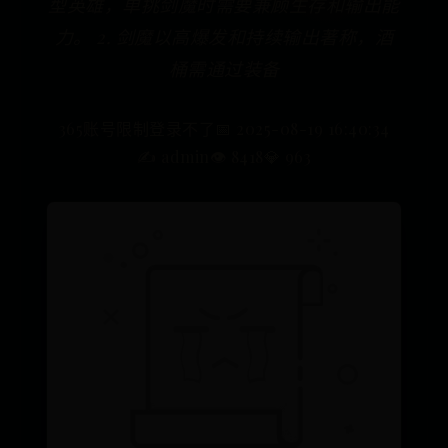
型英雄，单挑剑魔时需要兼顾生存和输出能
力。 2. 剑魔以高爆发和持续输出著称，酒
桶需通过装备
365账号限制登录不了
📅 2025-08-19 16:40:34
✍️ admin
👁️ 8418
💎 963