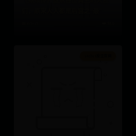
们，原来人人都是后宫之“最”
📅 07-17
👑 859
365bet投注官网