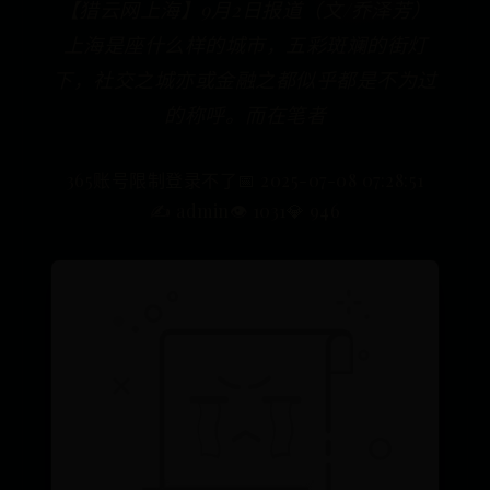
【猎云网上海】9月2日报道（文/乔泽芳）
上海是座什么样的城市，五彩斑斓的街灯
下，社交之城亦或金融之都似乎都是不为过
的称呼。而在笔者
365账号限制登录不了
📅 2025-07-08 07:28:51
✍️ admin
👁️ 1031
💎 946