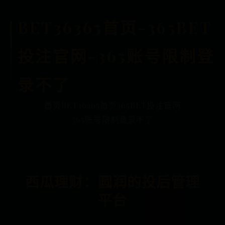
BET36365首页-365BET
投注官网-365账号限制登
录不了
首页
BET36365首页
365BET投注官网
365账号限制登录不了
西瓜理财：圆润的投后管理
平台