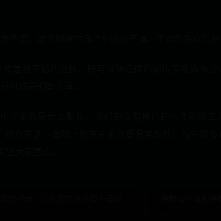
要求不高，属性加成方面性价比很不错。不过到游戏后期
芒仗是很不错的选择。既可以保证你的输出又能确保没
进行打造是明智之举。
》中不论你是什么职业，他们都会有自己的特性和攻击
路。该作在这一基础上将其简化并更具实效性，相信很
希望大家喜欢。
件深度推荐，让你的文件处理不再烦
金蝶云苍穹和金
→