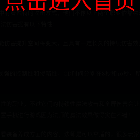
点击进入首页
》中有着独特的攻击方式，他们不像以上两个职业依靠物
魔法伤害据有以下特性：
技能伤害提升空间将变大，且具有一定长久的持续伤害效
强的控制性和侵略性，CD时间分别在8秒和10秒。
击性的职业，不过它们的持续性魔法攻击和全屏伤害会让
配置手机进行游戏因为法师的魔法效果做得实在不错！
看看装备养成方面的内容。法师是可以拿盾的，很多玩家