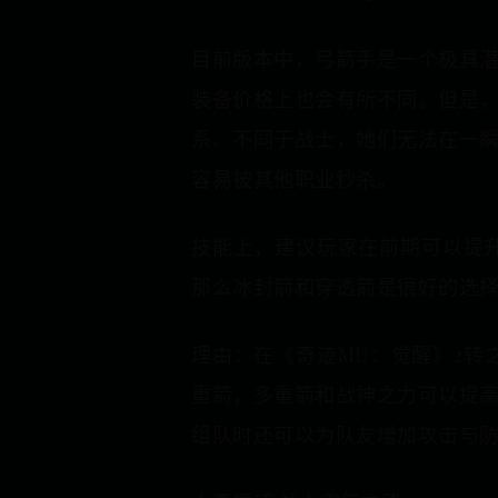
目前版本中，弓箭手是一个极具
装备价格上也会有所不同。但是
系。不同于战士，她们无法在一
容易被其他职业秒杀。
技能上，建议玩家在前期可以提
那么冰封箭和穿透箭是很好的选
理由：在《奇迹MU：觉醒》2转
重箭，多重箭和战神之力可以提高
组队时还可以为队友增加攻击与