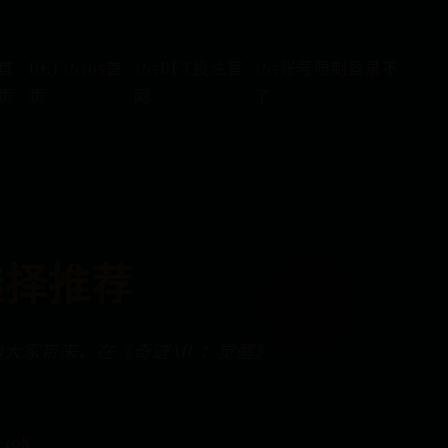
首
BET36365首
365BET投注官
365账号限制登录不
页
页
网
了
选择推荐
为大家带来，在《奇迹MU：觉醒》
 498