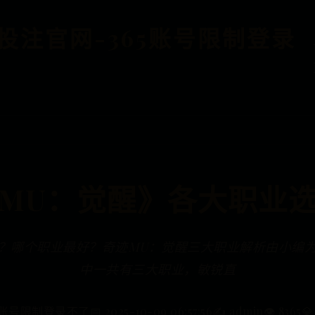
BET投注官网-365账号限制登录
MU：觉醒》各大职业
？哪个职业最好？奇迹MU：觉醒三大职业解析由小编
中一共有三大职业，敏锐直
5账号限制登录不了
📅 2025-10-09 06:57:56
✍️ admin
👁️ 8365
💎