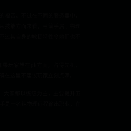
的福音。不过在不同的服务器中，
从技能方面来看，弓箭手属于物理
不过其自身的敏捷特性令她们也不
果玩家想在pk方面，占得先机，
编在这里不建议玩家立刻点满。
家。大家都以练级为主，主要提升五
箭手是一名纯物理远程输出职业，在