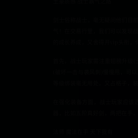
土豪质感 战士霸气之路
剑士俗称战士，毫无疑问他们目前
气！在交易行里，我们可以发现
的成长养成，又舍得开vip头衔
首先，战士玩家需注重翅膀升级(
(破坏一击与袭风刺)慢慢甩，可
等级绑装毫无用处，又占格子，
在强化装备方面，战士玩家应该
器，比如五阶真好剑，两把在手
法师 魔法在手 天下我有