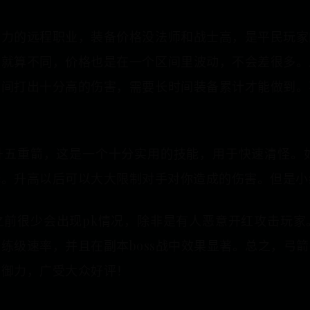
潜力的远程职业，装备价格没法师和战士高，是平民玩家
，就算不同，价格也是在一个区间里波动，不会差很多。
瞬间打出十分高的伤害，需要长时间装备累计才能做到。
升五重箭，这是一个十分实用的技能，用于快速清怪。如
择。升高以后可以大大限制对手对你造成的伤害。但是小
之前很少会出现pk情况，除非是有人恶意开红攻击玩
练级速率，并且在副本boss战中效果显著。总之，弓
防御力，广受大众好评！