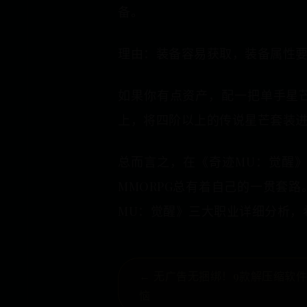
备。
理由：装备容易获取，装备属性
如果你有点资产，配一把单手星
上，将四阶以上的传说星芒套装
总而言之，在《奇迹MU：觉醒
MMORPG总有着自己的一贯套
MU：觉醒》三大职业详细分析，
← 无广告无捆绑！9款解压缩软
恼