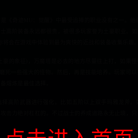
是《奇迹MU：觉醒》中最受追捧的职业没有之一。他
战士高阶装备永远都很贵，被很多玩家誉为土豪职业。如
，你将会在游戏中体验到最为爽快的近战和装备收集乐趣
土豪的象征)，万魔塔是必去的地方尽量往上打，如果
以磨死一些强大的怪物。然后，再是技能培养。玩家可
装备熔炼是最佳选择。
选择高阶武器进行强化，比如五阶以上双手玛雅龙斧。
，攻击力绝对杠杠的。不过战士的养成道路永无止境，只