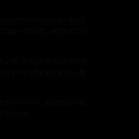
们的优势在于PK和外形上的霸道之
果你有一定的财力，并且注重剑士
。
怪物过强，就卡住视角用远距离技能
以扫荡副本将没用的装备熔炼掉。低
如果你真有财力，建议双持单手武
有更强一说！