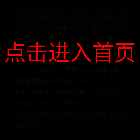
在此处添加参考文章，例如可以从网络上搜
索到的相关资料或者书籍等。这些文献可以
帮助我们更好地理解dnf游戏世界和荒古武
点击进入首页
器的获取方式。
以上是对dnf做荒古需要多久的详细介绍，
希望能帮助到各位玩家。当然，在游戏中，
时间并不是唯一的决定因素，玩家们的努力
和付出同样重要。只有不断进取，才能在
《地下城与勇士》这款游戏中获得更多的乐
趣和挑战。