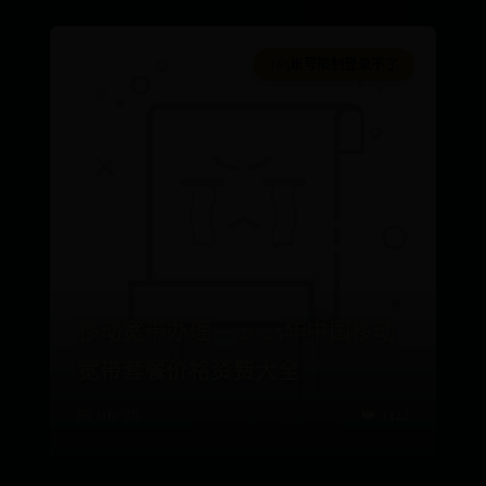
365账号限制登录不了
移动宽带办理 – 2025年中国移动
宽带套餐价格资费大全
📅 06-28
👑 1122