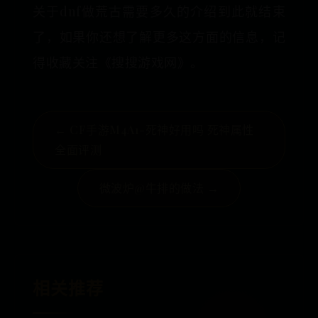
关于dnf做荒古需要多久的介绍到此就结束
了，如果你还想了解更多这方面的信息，记
得收藏关注《搜搜游戏网》。
← CF手游M4A1-死神好用吗 死神属性
全面评测
微波炉@牛排的做法 →
相关推荐