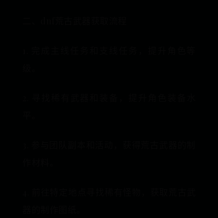
二、dnf荒古武器获取流程
1. 完成主线任务和支线任务，提升角色等
级。
2. 寻找稀有武器和装备，提升角色装备水
平。
3. 参与团队副本和活动，获得荒古武器的制
作材料。
4. 前往特定地点寻找稀有怪物，获取荒古武
器的制作图纸。