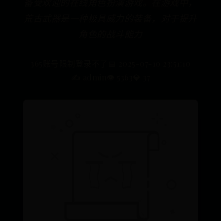
备受欢迎的在线角色扮演游戏。在游戏中，
荒古武器是一种极具威力的装备，对于提升
角色的战斗能力
365账号限制登录不了
📅 2025-07-10 23:51:10
✍️ admin
👁️ 5363
💎 37