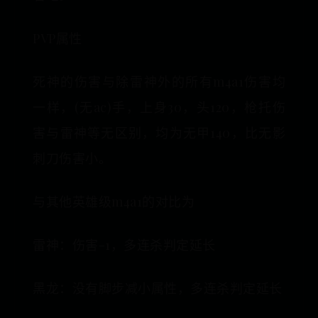
PVP属性
死神的伤害与除雷神外的所有m4a1伤害均
一样，(无ac)手，上身30，头120，枪托伤
害与雷神等无区别，均为无甲140，比无影
刺刀伤害小。
与其他英雄级m4a1的对比为
雷神：伤害-1，多连杀判定延长
黑龙：没有脚步减小属性，多连杀判定延长