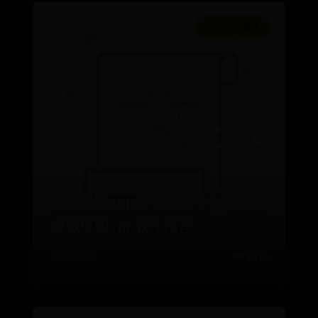
bet36365首页
虚拟现实app有哪些软件？看vr的
虚拟现实app软件推荐
📅 07-06
👑 4042