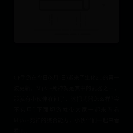
CF手游在今日(8月5日)迎来了生化2.0的第一
波更新，M4A1-死神就是其中的武器之一，
那就有小伙伴在问了，这把武器怎么样?实
不实用?下面切游就带大家一起来看看
M4A1-死神的综合能力，小伙伴们一起来看
看吧。