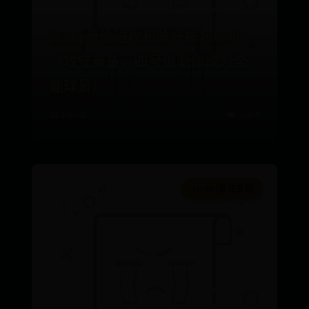
篮球4号位进攻和防守技巧解析
（攻守兼备，四号位助你成为全
能球员）
📅 10-25
👑 9365
365bet投注官网