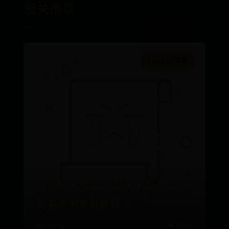
相关推荐
bet36365首页
浠筠名字寓意,浠筠名字的含义,浠
筠名字的意思解释
📅 07-14
👑 8897