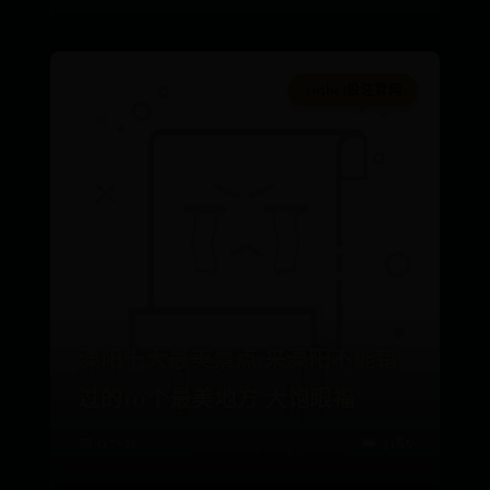
365bet投注官网
溧阳十大最美景点 来溧阳不能错
过的10个最美地方 大饱眼福
📅 07-21
👑 3185